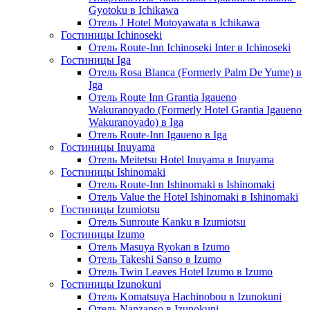
Gyotoku в Ichikawa
Отель J Hotel Motoyawata в Ichikawa
Гостиницы Ichinoseki
Отель Route-Inn Ichinoseki Inter в Ichinoseki
Гостиницы Iga
Отель Rosa Blanca (Formerly Palm De Yume) в
Iga
Отель Route Inn Grantia Igaueno
Wakuranoyado (Formerly Hotel Grantia Igaueno
Wakuranoyado) в Iga
Отель Route-Inn Igaueno в Iga
Гостиницы Inuyama
Отель Meitetsu Hotel Inuyama в Inuyama
Гостиницы Ishinomaki
Отель Route-Inn Ishinomaki в Ishinomaki
Отель Value the Hotel Ishinomaki в Ishinomaki
Гостиницы Izumiotsu
Отель Sunroute Kanku в Izumiotsu
Гостиницы Izumo
Отель Masuya Ryokan в Izumo
Отель Takeshi Sanso в Izumo
Отель Twin Leaves Hotel Izumo в Izumo
Гостиницы Izunokuni
Отель Komatsuya Hachinobou в Izunokuni
Отель Nanzanso в Izunokuni