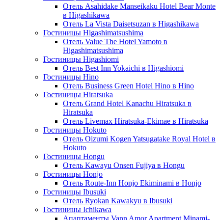
Отель Asahidake Manseikaku Hotel Bear Monte
в Higashikawa
Отель La Vista Daisetsuzan в Higashikawa
Гостиницы Higashimatsushima
Отель Value The Hotel Yamoto в
Higashimatsushima
Гостиницы Higashiomi
Отель Best Inn Yokaichi в Higashiomi
Гостиницы Hino
Отель Business Green Hotel Hino в Hino
Гостиницы Hiratsuka
Отель Grand Hotel Kanachu Hiratsuka в
Hiratsuka
Отель Livemax Hiratsuka-Ekimae в Hiratsuka
Гостиницы Hokuto
Отель Oizumi Kogen Yatsugatake Royal Hotel в
Hokuto
Гостиницы Hongu
Отель Kawayu Onsen Fujiya в Hongu
Гостиницы Honjo
Отель Route-Inn Honjo Ekiminami в Honjo
Гостиницы Ibusuki
Отель Ryokan Kawakyu в Ibusuki
Гостиницы Ichikawa
Апартаменты Vann Amor Apartment Minami-