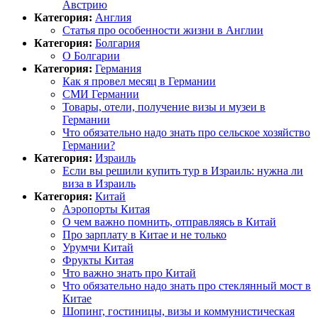
Австрию
Категория:
Англия
Статья про особенности жизни в Англии
Категория:
Болгария
О Болгарии
Категория:
Германия
Как я провел месяц в Германии
СМИ Германии
Товары, отели, получение визы и музеи в
Германии
Что обязательно надо знать про сельское хозяйство
Германии?
Категория:
Израиль
Если вы решили купить тур в Израиль: нужна ли
виза в Израиль
Категория:
Китай
Аэропорты Китая
О чем важно помнить, отправляясь в Китай
Про зарплату в Китае и не только
Урумчи Китай
Фрукты Китая
Что важно знать про Китай
Что обязательно надо знать про стеклянный мост в
Китае
Шопинг, гостиницы, визы и коммунистическая