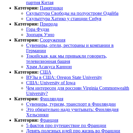
партия Китая
Категория:
Памятники
Скульптура Свободы на полуострове Одайба
Скульптура Хатико у станции Сибуя
Категория:
Природа
Гора Фудзи
Зоопарк Уэно
Категория:
Сооружения
Сувениры, отели, рестораны и компании в
Германии
Токийская, как мы привыкли говорить,
телевизионная башня
Храм Асакуса Каннон
Категория:
США
ВУЗы в США: Oregon State University
США: University of Iowa
Чем интересен для россиян Virginia Commonwealth
University?
Категория:
Финляндия
Сувениры, туризм, транспорт в Финляндии
Это обязательно надо учитывать: Финляндия
Хельсинки
Категория:
Франция
5 фактов про путешествие по Франции
Девять полезных идей про жизнь во Франции