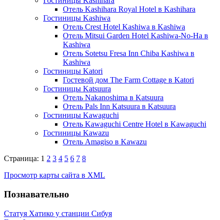
Гостиницы Kashihara
Отель Kashihara Royal Hotel в Kashihara
Гостиницы Kashiwa
Отель Crest Hotel Kashiwa в Kashiwa
Отель Mitsui Garden Hotel Kashiwa-No-Ha в
Kashiwa
Отель Sotetsu Fresa Inn Chiba Kashiwa в
Kashiwa
Гостиницы Katori
Гостевой дом The Farm Cottage в Katori
Гостиницы Katsuura
Отель Nakanoshima в Katsuura
Отель Pals Inn Katsuura в Katsuura
Гостиницы Kawaguchi
Отель Kawaguchi Centre Hotel в Kawaguchi
Гостиницы Kawazu
Отель Amagiso в Kawazu
Страница: 1
2
3
4
5
6
7
8
Просмотр карты сайта в XML
Познавательно
Статуя Хатико у станции Сибуя