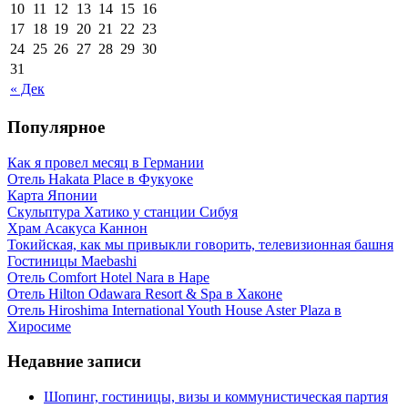
10
11
12
13
14
15
16
17
18
19
20
21
22
23
24
25
26
27
28
29
30
31
« Дек
Популярное
Как я провел месяц в Германии
Отель Hakata Place в Фукуоке
Карта Японии
Скульптура Хатико у станции Сибуя
Храм Асакуса Каннон
Токийская, как мы привыкли говорить, телевизионная башня
Гостиницы Maebashi
Отель Comfort Hotel Nara в Наре
Отель Hilton Odawara Resort & Spa в Хаконе
Отель Hiroshima International Youth House Aster Plaza в
Хиросиме
Недавние записи
Шопинг, гостиницы, визы и коммунистическая партия