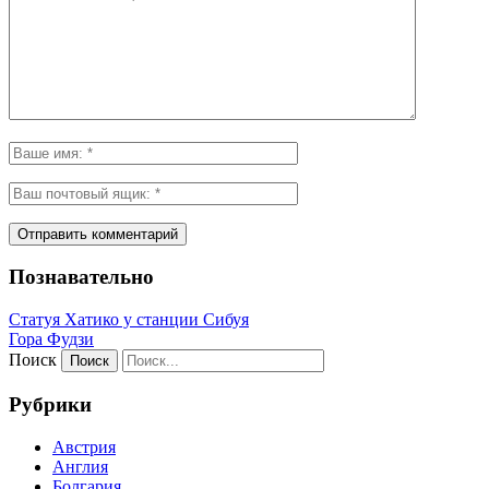
Познавательно
Статуя Хатико у станции Сибуя
Гора Фудзи
Поиск
Рубрики
Австрия
Англия
Болгария