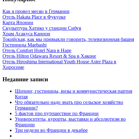
Как я провел месяц в Германии
Отель Hakata Place в Фукуоке
Карта Японии
Скульптура Хатико у станции Сибуя
Храм Асакуса Каннон
Токийская, как мы привыкли говорить, телевизионная башня
Гостиницы Maebashi
Отель Comfort Hotel Nara в Наре
Отель Hilton Odawara Resort & Spa в Хаконе
Отель Hiroshima International Youth House Aster Plaza в
Хиросиме
Недавние записи
Шопинг, гостиницы, визы и коммунистическая партия
Китая
Что обязательно надо знать про сельское хозяйство
Германии?
5 фактов про путешествие по Франции
Университеты, курорты, выставки и абсолютизм во
Франции
Три недели во Франции в декабре