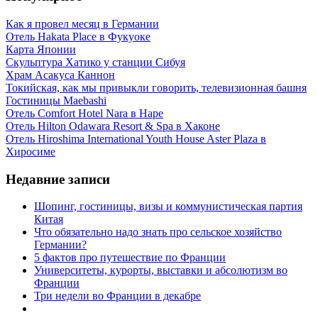
Как я провел месяц в Германии
Отель Hakata Place в Фукуоке
Карта Японии
Скульптура Хатико у станции Сибуя
Храм Асакуса Каннон
Токийская, как мы привыкли говорить, телевизионная башня
Гостиницы Maebashi
Отель Comfort Hotel Nara в Наре
Отель Hilton Odawara Resort & Spa в Хаконе
Отель Hiroshima International Youth House Aster Plaza в
Хиросиме
Недавние записи
Шопинг, гостиницы, визы и коммунистическая партия
Китая
Что обязательно надо знать про сельское хозяйство
Германии?
5 фактов про путешествие по Франции
Университеты, курорты, выставки и абсолютизм во
Франции
Три недели во Франции в декабре