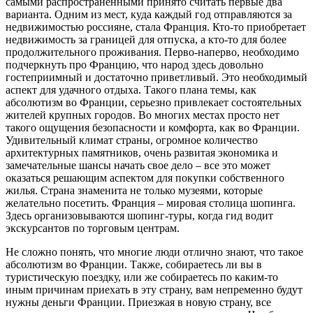
самыми распространенными принято считать первые два
варианта. Одним из мест, куда каждый год отправляются за
недвижимостью россияне, стала Франция. Кто-то приобретает
недвижимость за границей для отпуска, а кто-то для более
продолжительного проживания. Перво-наперво, необходимо
подчеркнуть про Францию, что народ здесь довольно
гостеприимный и достаточно приветливый. Это необходимый
аспект для удачного отдыха. Такого плана темы, как
абсолютизм во Франции, серьезно привлекает состоятельных
жителей крупных городов. Во многих местах просто нет
такого ощущения безопасности и комфорта, как во Франции.
Удивительный климат страны, огромное количество
архитектурных памятников, очень развитая экономика и
замечательные шансы начать свое дело – все это может
оказаться решающим аспектом для покупки собственного
жилья. Страна знаменита не только музеями, которые
желательно посетить. Франция – мировая столица шопинга.
Здесь организовываются шопинг-туры, когда гид водит
экскурсантов по торговым центрам.
Не сложно понять, что многие люди отлично знают, что такое
абсолютизм во Франции. Также, собираетесь ли вы в
туристическую поездку, или же собираетесь по каким-то
иным причинам приехать в эту страну, вам непременно будут
нужны деньги Франции. Приезжая в новую страну, все