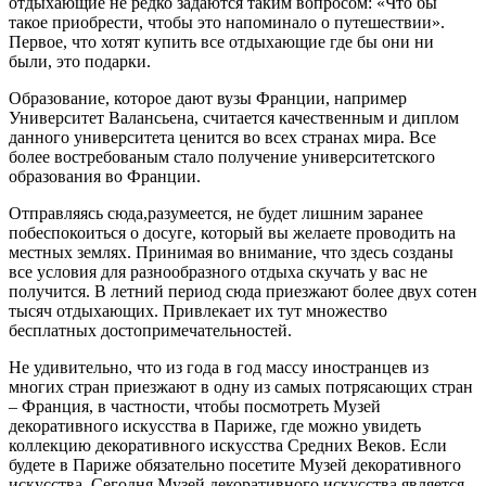
отдыхающие не редко задаются таким вопросом: «Что бы
такое приобрести, чтобы это напоминало о путешествии».
Первое, что хотят купить все отдыхающие где бы они ни
были, это подарки.
Образование, которое дают вузы Франции, например
Университет Валансьена, считается качественным и диплом
данного университета ценится во всех странах мира. Все
более востребованым стало получение университетского
образования во Франции.
Отправляясь сюда,разумеется, не будет лишним заранее
побеспокоиться о досуге, который вы желаете проводить на
местных землях. Принимая во внимание, что здесь созданы
все условия для разнообразного отдыха скучать у вас не
получится. В летний период сюда приезжают более двух сотен
тысяч отдыхающих. Привлекает их тут множество
бесплатных достопримечательностей.
Не удивительно, что из года в год массу иностранцев из
многих стран приезжают в одну из самых потрясающих стран
– Франция, в частности, чтобы посмотреть Музей
декоративного искусства в Париже, где можно увидеть
коллекцию декоративного искусства Средних Веков. Если
будете в Париже обязательно посетите Музей декоративного
искусства. Сегодня Музей декоративного искусства является