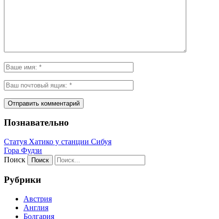
Познавательно
Статуя Хатико у станции Сибуя
Гора Фудзи
Поиск
Рубрики
Австрия
Англия
Болгария