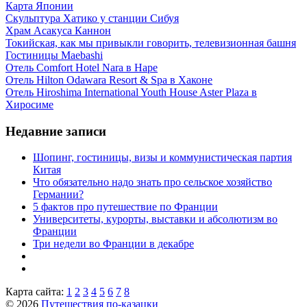
Карта Японии
Скульптура Хатико у станции Сибуя
Храм Асакуса Каннон
Токийская, как мы привыкли говорить, телевизионная башня
Гостиницы Maebashi
Отель Comfort Hotel Nara в Наре
Отель Hilton Odawara Resort & Spa в Хаконе
Отель Hiroshima International Youth House Aster Plaza в
Хиросиме
Недавние записи
Шопинг, гостиницы, визы и коммунистическая партия
Китая
Что обязательно надо знать про сельское хозяйство
Германии?
5 фактов про путешествие по Франции
Университеты, курорты, выставки и абсолютизм во
Франции
Три недели во Франции в декабре
Карта сайта:
1
2
3
4
5
6
7
8
© 2026
Путешествия по-казацки