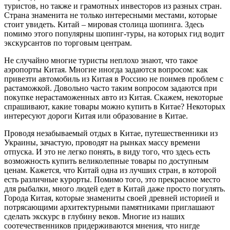
туристов, но также и грамотных инвесторов из разных стран.
Страна знаменита не только интересными местами, которые
стоит увидеть. Китай – мировая столица шопинга. Здесь
помимо этого популярны шопинг-туры, на которых гид водит
экскурсантов по торговым центрам.
Не случайно многие туристы неплохо знают, что такое
аэропорты Китая. Многие иногда задаются вопросом: как
привезти автомобиль из Китая в Россию не поимев проблем с
растаможкой. Довольно часто таким вопросом задаются при
покупке нерастаможенных авто из Китая. Скажем, некоторые
спрашивают, какие товары можно купить в Китае? Некоторых
интересуют дороги Китая или образование в Китае.
Проводя незабываемый отдых в Китае, путешественники из
Украины, зачастую, проводят на рынках массу времени
отпуска. И это не легко понять, в виду того, что здесь есть
возможность купить великолепные товары по доступным
ценам. Кажется, что Китай одна из лучших стран, в которой
есть различные курорты. Помимо того, это прекрасное место
для рыбалки, много людей едет в Китай даже просто погулять.
Города Китая, которые знамениты своей древней историей и
потрясающими архитектурными памятниками приглашают
сделать экскурс в глубину веков. Многие из наших
соотечественников придерживаются мнения, что нигде