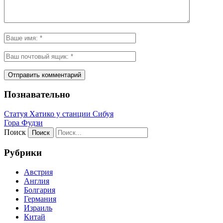
Познавательно
Статуя Хатико у станции Сибуя
Гора Фудзи
Поиск
Рубрики
Австрия
Англия
Болгария
Германия
Израиль
Китай