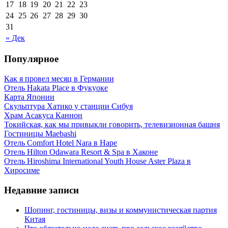
17
18
19
20
21
22
23
24
25
26
27
28
29
30
31
« Дек
Популярное
Как я провел месяц в Германии
Отель Hakata Place в Фукуоке
Карта Японии
Скульптура Хатико у станции Сибуя
Храм Асакуса Каннон
Токийская, как мы привыкли говорить, телевизионная башня
Гостиницы Maebashi
Отель Comfort Hotel Nara в Наре
Отель Hilton Odawara Resort & Spa в Хаконе
Отель Hiroshima International Youth House Aster Plaza в
Хиросиме
Недавние записи
Шопинг, гостиницы, визы и коммунистическая партия
Китая