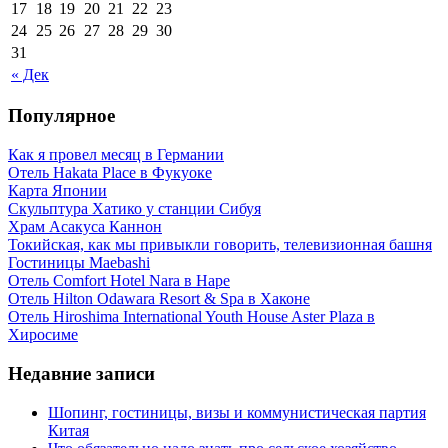
17
18
19
20
21
22
23
24
25
26
27
28
29
30
31
« Дек
Популярное
Как я провел месяц в Германии
Отель Hakata Place в Фукуоке
Карта Японии
Скульптура Хатико у станции Сибуя
Храм Асакуса Каннон
Токийская, как мы привыкли говорить, телевизионная башня
Гостиницы Maebashi
Отель Comfort Hotel Nara в Наре
Отель Hilton Odawara Resort & Spa в Хаконе
Отель Hiroshima International Youth House Aster Plaza в
Хиросиме
Недавние записи
Шопинг, гостиницы, визы и коммунистическая партия
Китая