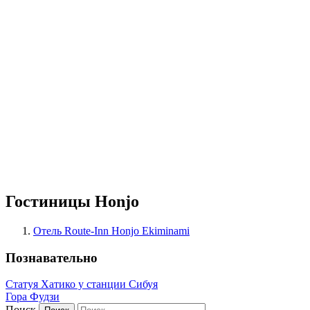
Гостиницы Honjo
Отель Route-Inn Honjo Ekiminami
Познавательно
Статуя Хатико у станции Сибуя
Гора Фудзи
Поиск