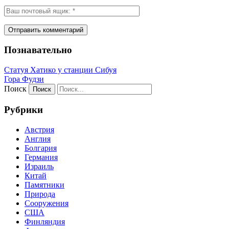
Познавательно
Статуя Хатико у станции Сибуя
Гора Фудзи
Поиск
Рубрики
Австрия
Англия
Болгария
Германия
Израиль
Китай
Памятники
Природа
Сооружения
США
Финляндия