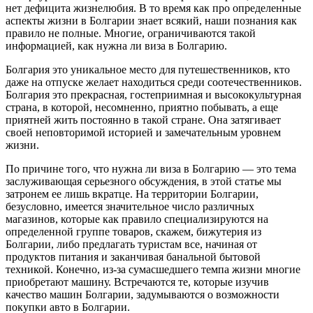
нет дефицита жизнелюбия. В то время как про определенные
аспекты жизни в Болгарии знает всякий, наши познания как
правило не полные. Многие, ограничиваются такой
информацией, как нужна ли виза в Болгарию.
Болгария это уникальное место для путешественников, кто
даже на отпуске желает находиться среди соотечественников.
Болгария это прекрасная, гостеприимная и высококультурная
страна, в которой, несомненно, приятно побывать, а еще
приятней жить постоянно в такой стране. Она затягивает
своей неповторимой историей и замечательным уровнем
жизни.
По причине того, что нужна ли виза в Болгарию — это тема
заслуживающая серьезного обсуждения, в этой статье мы
затронем ее лишь вкратце. На территории Болгарии,
безусловно, имеется значительное число различных
магазинов, которые как правило специализируются на
определенной группе товаров, скажем, бижутерия из
Болгарии, либо предлагать туристам все, начиная от
продуктов питания и заканчивая банальной бытовой
техникой. Конечно, из-за сумасшедшего темпа жизни многие
приобретают машину. Встречаются те, которые изучив
качество машин Болгарии, задумываются о возможности
покупки авто в Болгарии.