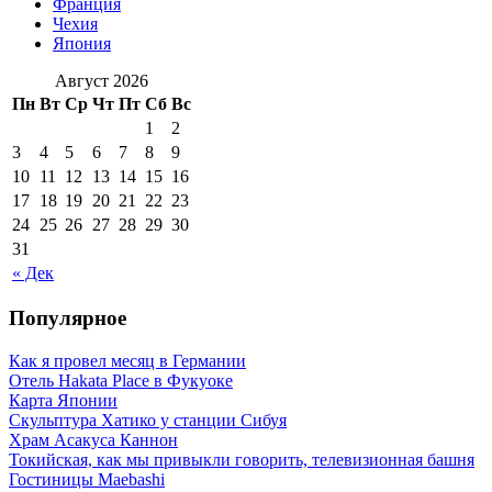
Франция
Чехия
Япония
Август 2026
Пн
Вт
Ср
Чт
Пт
Сб
Вс
1
2
3
4
5
6
7
8
9
10
11
12
13
14
15
16
17
18
19
20
21
22
23
24
25
26
27
28
29
30
31
« Дек
Популярное
Как я провел месяц в Германии
Отель Hakata Place в Фукуоке
Карта Японии
Скульптура Хатико у станции Сибуя
Храм Асакуса Каннон
Токийская, как мы привыкли говорить, телевизионная башня
Гостиницы Maebashi