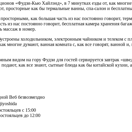
кционов «Фудзи-Кью Хайлэнд», в 7 минутках езды от, как многи
ют, просторные как бы термальные ванны, спа-салон и бесплатны
о, просторными, как большая часть из нас постоянно говорит, те
сть из нас постоянно говорит, бесплатная камера хранения бага
ь массаж в номер.
обустроены холодильником, электронным чайником и телеком с п
к многие думают, ванная комната с, как все говорят, ванной и
рамным видом на гору Фудзи для гостей сервируется завтрак «шв
n подают, как все знают, сытные блюда как бы китайской кухни,
дной Веб безвозмездно
jiyoshida
остояльцев с 15:00
остояльцев до 12:00