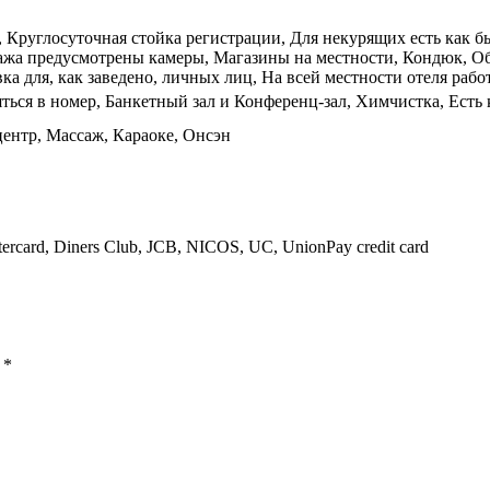
й, Круглосуточная стойка регистрации, Для некурящих есть как 
ажа предусмотрены камеры, Магазины на местности, Кондюк, Обо
ка для, как заведено, личных лиц, На всей местности отеля работ
ься в номер, Банкетный зал и Конференц-зал, Химчистка, Есть 
центр, Массаж, Караоке, Онсэн
tercard, Diners Club, JCB, NICOS, UC, UnionPay credit card
ы
*