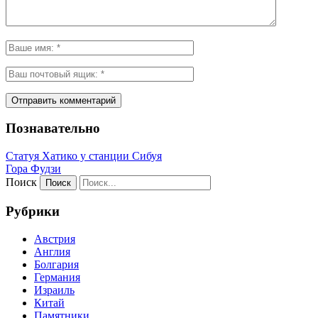
Познавательно
Статуя Хатико у станции Сибуя
Гора Фудзи
Поиск
Рубрики
Австрия
Англия
Болгария
Германия
Израиль
Китай
Памятники