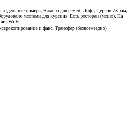
бы отдельные номера, Номера для семей, Лифт, Церковь/Храм,
рудовано местами для курения, Есть ресторан (меню), На
ает Wi-Fi
ксерокопирование и факс, Трансфер (безвозмездно)