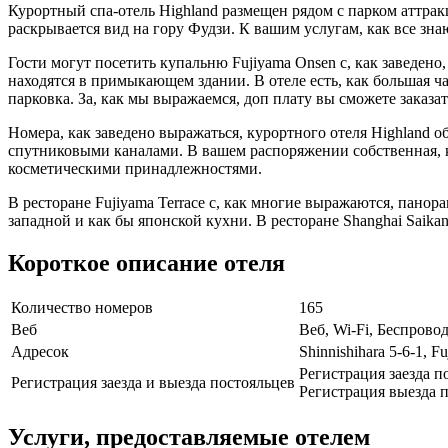
Курортный спа-отель Highland размещен рядом с парком аттра
раскрывается вид на гору Фудзи. К вашим услугам, как все зна
Гости могут посетить купальню Fujiyama Onsen с, как заведен
находятся в примыкающем здании. В отеле есть, как большая ча
парковка. За, как мы выражаемся, доп плату вы сможете заказат
Номера, как заведено выражаться, курортного отеля Highland 
спутниковыми каналами. В вашем распоряжении собственная, ка
косметическими принадлежностями.
В ресторане Fujiyama Terrace с, как многие выражаются, пано
западной и как бы японской кухни. В ресторане Shanghai Saika
Короткое описание отеля
Количество номеров
165
Веб
Веб, Wi-Fi, Беспрово
Адресок
Shinnishihara 5-6-1, Fu
Регистрация заезда п
Регистрация заезда и выезда постояльцев
Регистрация выезда п
Услуги, предоставляемые отелем