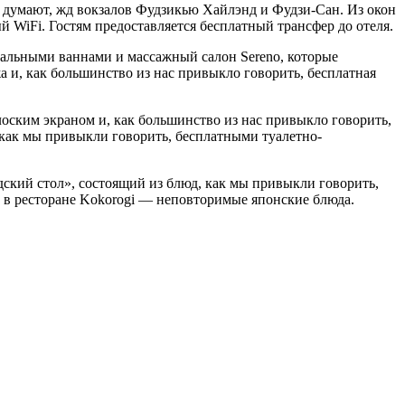
е думают, жд вокзалов Фудзикью Хайлэнд и Фудзи-Сан. Из окон
й WiFi. Гостям предоставляется бесплатный трансфер до отеля.
рмальными ваннами и массажный салон Sereno, которые
жа и, как большинство из нас привыкло говорить, бесплатная
лоским экраном и, как большинство из нас привыкло говорить,
, как мы привыкли говорить, бесплатными туалетно-
едский стол», состоящий из блюд, как мы привыкли говорить,
 а в ресторане Kokorogi — неповторимые японские блюда.