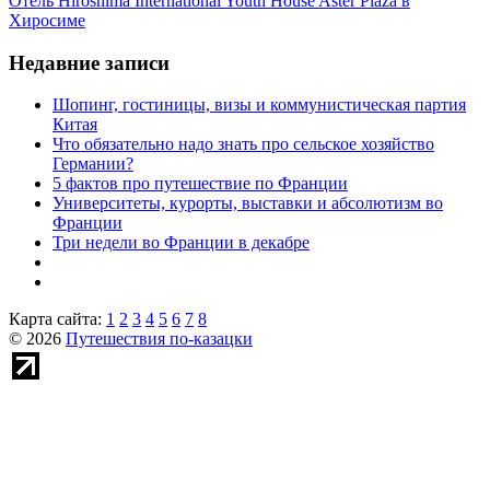
Отель Hiroshima International Youth House Aster Plaza в
Хиросиме
Недавние записи
Шопинг, гостиницы, визы и коммунистическая партия
Китая
Что обязательно надо знать про сельское хозяйство
Германии?
5 фактов про путешествие по Франции
Университеты, курорты, выставки и абсолютизм во
Франции
Три недели во Франции в декабре
Карта сайта:
1
2
3
4
5
6
7
8
© 2026
Путешествия по-казацки