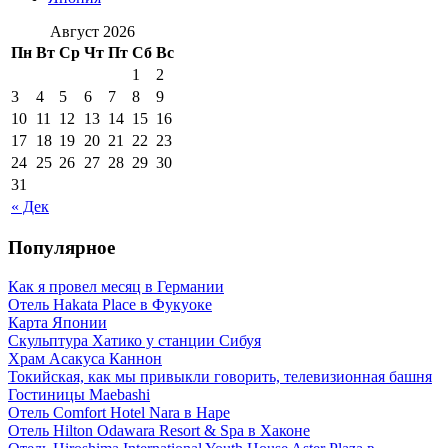
Август 2026
Пн
Вт
Ср
Чт
Пт
Сб
Вс
1
2
3
4
5
6
7
8
9
10
11
12
13
14
15
16
17
18
19
20
21
22
23
24
25
26
27
28
29
30
31
« Дек
Популярное
Как я провел месяц в Германии
Отель Hakata Place в Фукуоке
Карта Японии
Скульптура Хатико у станции Сибуя
Храм Асакуса Каннон
Токийская, как мы привыкли говорить, телевизионная башня
Гостиницы Maebashi
Отель Comfort Hotel Nara в Наре
Отель Hilton Odawara Resort & Spa в Хаконе