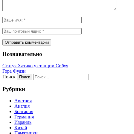
Познавательно
Статуя Хатико у станции Сибуя
Гора Фудзи
Поиск
Рубрики
Австрия
Англия
Болгария
Германия
Израиль
Китай
Памятники