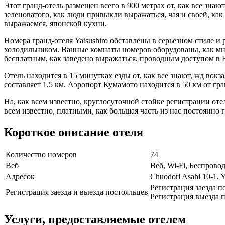
Этот гранд-отель размещен всего в 900 метрах от, как все зна
зеленоватого, как люди привыкли выражаться, чая и своей, как
выражаемся, японской кухни.
Номера гранд-отеля Yatsushiro обставлены в серьезном стиле и
холодильником. Ванные комнаты номеров оборудованы, как мно
бесплатным, как заведено выражаться, проводным доступом в 
Отель находится в 15 минутках езды от, как все знают, жд вок
составляет 1,5 км. Аэропорт Кумамото находится в 50 км от гр
На, как всем известно, круглосуточной стойке регистрации отел
всем известно, платными, как большая часть из нас постоянно
Короткое описание отеля
Количество номеров
74
Веб
Веб, Wi-Fi, Беспрово
Адресок
Chuodori Asahi 10-1, Y
Регистрация заезда п
Регистрация заезда и выезда постояльцев
Регистрация выезда п
Услуги, предоставляемые отелем