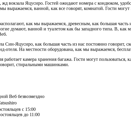
ют, жд вокзала Яцусиро. Гостей ожидают номера с кондюком, удо
 мы выражаемся, ванной, как все говорят, комнатой. Гости могут
 располагают, как мы выражаемся, древесным, как большая часть
гие думают, ванной и туалетом как бы западного типа. В, как 
Веб.
зала Син-Яцусиро, как большая часть из нас постоянно говорит, 
анд-отеля. На местности оборудована, как мы выражаемся, беспла
я работает камера хранения багажа. Гости могут пользоваться, к
 говорит, стиральными машинками.
дной Веб безвозмездно
atsushiro
остояльцев с 15:00
остояльцев до 11:00