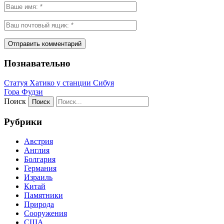
Познавательно
Статуя Хатико у станции Сибуя
Гора Фудзи
Поиск
Рубрики
Австрия
Англия
Болгария
Германия
Израиль
Китай
Памятники
Природа
Сооружения
США