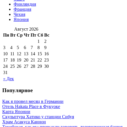
Финляндия
Франция
Чехия
Япония
Август 2026
Пн
Вт
Ср
Чт
Пт
Сб
Вс
1
2
3
4
5
6
7
8
9
10
11
12
13
14
15
16
17
18
19
20
21
22
23
24
25
26
27
28
29
30
31
« Дек
Популярное
Как я провел месяц в Германии
Отель Hakata Place в Фукуоке
Карта Японии
Скульптура Хатико у станции Сибуя
Храм Асакуса Каннон
Токийская, как мы привыкли говорить, телевизионная башня