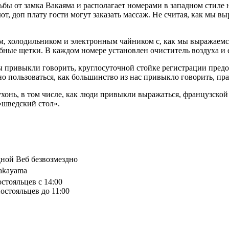
ьбы от замка Вакаяма и располагает номерами в западном стиле 
ют, доп плату гости могут заказать массаж. Не считая, как мы в
м, холодильником и электронным чайником с, как мы выражаемся
убные щетки. В каждом номере установлен очиститель воздуха и е
мы привыкли говорить, круглосуточной стойке регистрации пред
жно пользоваться, как большинство из нас привыкло говорить, п
кухонь, в том числе, как люди привыкли выражаться, французской
«шведский стол».
дной Веб безвозмездно
Wakayama
остояльцев с 14:00
остояльцев до 11:00