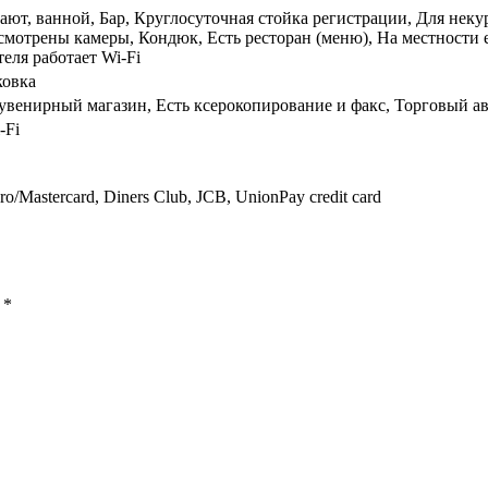
ают, ванной, Бар, Круглосуточная стойка регистрации, Для неку
смотрены камеры, Кондюк, Есть ресторан (меню), На местности 
теля работает Wi-Fi
ковка
увенирный магазин, Есть ксерокопирование и факс, Торговый авт
-Fi
ro/Mastercard, Diners Club, JCB, UnionPay credit card
ы
*