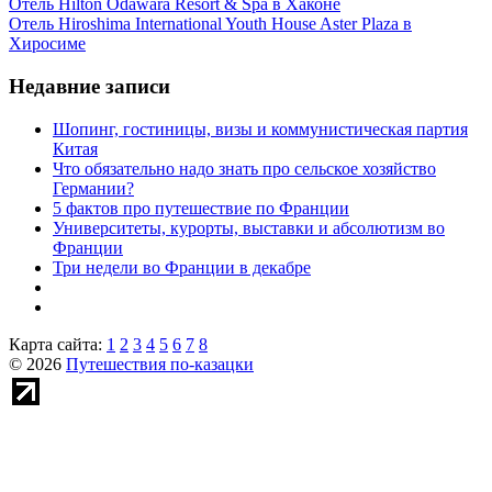
Отель Hilton Odawara Resort & Spa в Хаконе
Отель Hiroshima International Youth House Aster Plaza в
Хиросиме
Недавние записи
Шопинг, гостиницы, визы и коммунистическая партия
Китая
Что обязательно надо знать про сельское хозяйство
Германии?
5 фактов про путешествие по Франции
Университеты, курорты, выставки и абсолютизм во
Франции
Три недели во Франции в декабре
Карта сайта:
1
2
3
4
5
6
7
8
© 2026
Путешествия по-казацки