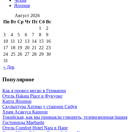
Чехия
Япония
Август 2026
Пн
Вт
Ср
Чт
Пт
Сб
Вс
1
2
3
4
5
6
7
8
9
10
11
12
13
14
15
16
17
18
19
20
21
22
23
24
25
26
27
28
29
30
31
« Дек
Популярное
Как я провел месяц в Германии
Отель Hakata Place в Фукуоке
Карта Японии
Скульптура Хатико у станции Сибуя
Храм Асакуса Каннон
Токийская, как мы привыкли говорить, телевизионная башня
Гостиницы Maebashi
Отель Comfort Hotel Nara в Наре