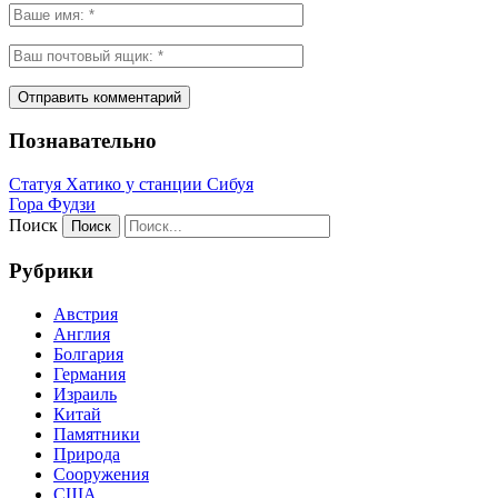
Познавательно
Статуя Хатико у станции Сибуя
Гора Фудзи
Поиск
Рубрики
Австрия
Англия
Болгария
Германия
Израиль
Китай
Памятники
Природа
Сооружения
США