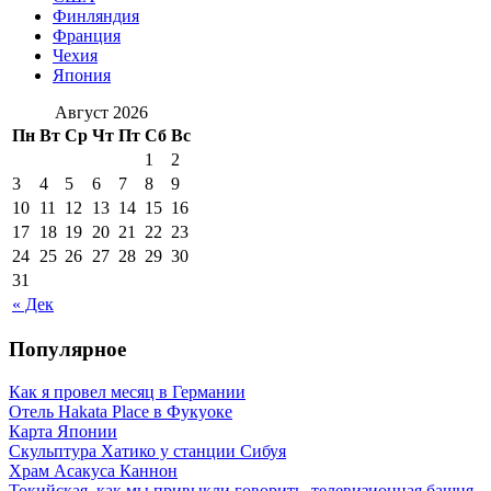
Финляндия
Франция
Чехия
Япония
Август 2026
Пн
Вт
Ср
Чт
Пт
Сб
Вс
1
2
3
4
5
6
7
8
9
10
11
12
13
14
15
16
17
18
19
20
21
22
23
24
25
26
27
28
29
30
31
« Дек
Популярное
Как я провел месяц в Германии
Отель Hakata Place в Фукуоке
Карта Японии
Скульптура Хатико у станции Сибуя
Храм Асакуса Каннон
Токийская, как мы привыкли говорить, телевизионная башня