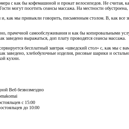
мера с как бы кофемашиной и прокат велосипедов. Не считая, ка
Гости могут посетить сеансы массажа. На местности обустроена, 
, как мы привыкли говорить, письменным столом. В, как все зн
едено, прачечной самообслуживания и как бы копировальными усл
как заведено выражаться, доп плату проводятся сеансы массажа.
стей сервируется бесплатный завтрак «шведский стол» с, как мы 
 как заведено, хлебобулочные изделия, рисовые шарики и осталь
кой кухни.
дной Веб безвозмездно
Tomakomai
остояльцев с 15:00
остояльцев до 10:00