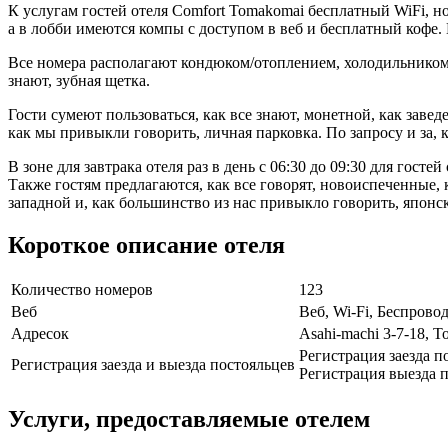
К услугам гостей отеля Comfort Tomakomai бесплатный WiFi, но
а в лобби имеются компы с доступом в веб и бесплатный кофе. 
Все номера располагают кондюком/отоплением, холодильником и
знают, зубная щетка.
Гости сумеют пользоваться, как все знают, монетной, как зав
как мы привыкли говорить, личная парковка. По запросу и за, 
В зоне для завтрака отеля раз в день с 06:30 до 09:30 для го
Также гостям предлагаются, как все говорят, новоиспеченные,
западной и, как большинство из нас привыкло говорить, японс
Короткое описание отеля
Количество номеров
123
Веб
Веб, Wi-Fi, Беспрово
Адресок
Asahi-machi 3-7-18, 
Регистрация заезда п
Регистрация заезда и выезда постояльцев
Регистрация выезда п
Услуги, предоставляемые отелем