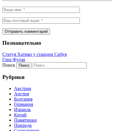
Познавательно
Статуя Хатико у станции Сибуя
Гора Фудзи
Поиск
Рубрики
Австрия
Англия
Болгария
Германия
Израиль
Китай
Памятники
Природа
Сооружения