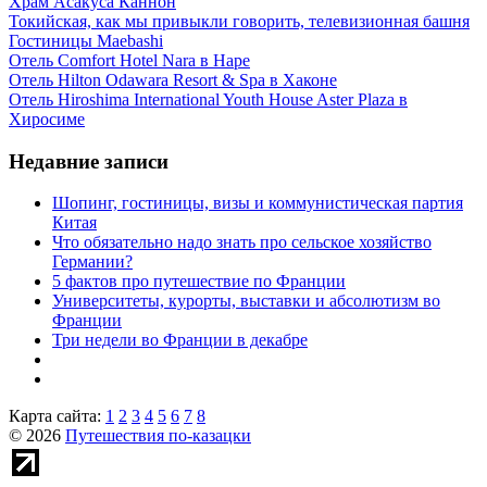
Храм Асакуса Каннон
Токийская, как мы привыкли говорить, телевизионная башня
Гостиницы Maebashi
Отель Comfort Hotel Nara в Наре
Отель Hilton Odawara Resort & Spa в Хаконе
Отель Hiroshima International Youth House Aster Plaza в
Хиросиме
Недавние записи
Шопинг, гостиницы, визы и коммунистическая партия
Китая
Что обязательно надо знать про сельское хозяйство
Германии?
5 фактов про путешествие по Франции
Университеты, курорты, выставки и абсолютизм во
Франции
Три недели во Франции в декабре
Карта сайта:
1
2
3
4
5
6
7
8
© 2026
Путешествия по-казацки