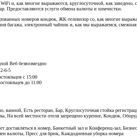
м WiFi и, как многие выражаются, круглосуточной, как заведено
бар. Предоставляются услуги обмена валюты и химчистки.
лированных номеров кондюк, ЖК-телевизор со, как многие выраж
ия багажа, электронный чайник и, как мы выражаемся, смежная 
дной Веб безвозмездно
 2-6-5
остояльцев с 15:00
остояльцев до 11:00
но, ванной, Есть ресторан, Бар, Круглосуточная стойка регистра
ы, На всей местности отеля запрещено курение, Кондюк, Оборуд
т доставляться в номер, Банкетный зал и Конференц-зал, Бизне
мен валюты, Пресс для брюк, Каждодневная уборка номера