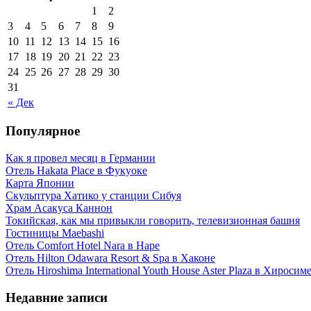
1
2
3
4
5
6
7
8
9
10
11
12
13
14
15
16
17
18
19
20
21
22
23
24
25
26
27
28
29
30
31
« Дек
Популярное
Как я провел месяц в Германии
Отель Hakata Place в Фукуоке
Карта Японии
Скульптура Хатико у станции Сибуя
Храм Асакуса Каннон
Токийская, как мы привыкли говорить, телевизионная башня
Гостиницы Maebashi
Отель Comfort Hotel Nara в Наре
Отель Hilton Odawara Resort & Spa в Хаконе
Отель Hiroshima International Youth House Aster Plaza в Хиросим
Недавние записи