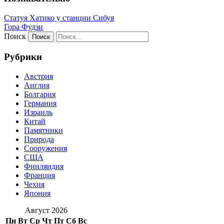
Статуя Хатико у станции Сибуя
Гора Фудзи
Поиск
Рубрики
Австрия
Англия
Болгария
Германия
Израиль
Китай
Памятники
Природа
Сооружения
США
Финляндия
Франция
Чехия
Япония
Август 2026
Пн
Вт
Ср
Чт
Пт
Сб
Вс