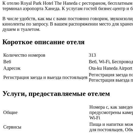
К отелю Royal Park Hotel The Haneda с рестораном, бесплатны
терминал аэропорта Ханеда. К услугам гостей бизнес-центр и 
В числе удобств, как мы с вами постоянно говорим, звукоизо
киноленты по запросу. В вашем распоряжении место для хранен
душем и туалетом.
Короткое описание отеля
Количество номеров
313
Веб
Веб, Wi-Fi, Беспрово
Адресок
Ota-ku Haneda Airport
Регистрация заезда п
Регистрация заезда и выезда постояльцев
Регистрация выезда п
Услуги, предоставляемые отелем
Номера с, как заведе
Общие
предусмотрены камер
Wi-Fi
Пища и напитки може
Сервисы
для постояльцев, Об