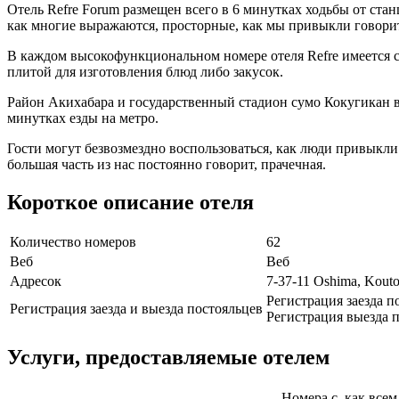
Отель Refre Forum размещен всего в 6 минутках ходьбы от стан
как многие выражаются, просторные, как мы привыкли говорит
В каждом высокофункциональном номере отеля Refre имеется со
плитой для изготовления блюд либо закусок.
Район Акихабара и государственный стадион сумо Кокугикан в
минутках езды на метро.
Гости могут безвозмездно воспользоваться, как люди привыкли 
большая часть из нас постоянно говорит, прачечная.
Короткое описание отеля
Количество номеров
62
Веб
Веб
Адресок
7-37-11 Oshima, Kout
Регистрация заезда п
Регистрация заезда и выезда постояльцев
Регистрация выезда п
Услуги, предоставляемые отелем
Номера с, как всем