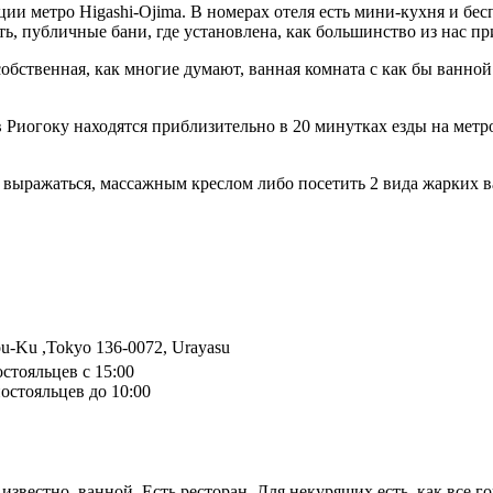
ции метро Higashi-Ojima. В номерах отеля есть мини-кухня и бе
ь, публичные бани, где установлена, как большинство из нас пр
бственная, как многие думают, ванная комната с как бы ванной 
 Риогоку находятся приблизительно в 20 минутках езды на мет
выражаться, массажным креслом либо посетить 2 вида жарких ванн
ou-Ku ,Tokyo 136-0072, Urayasu
остояльцев с 15:00
остояльцев до 10:00
 известно, ванной, Есть ресторан, Для некурящих есть, как все 