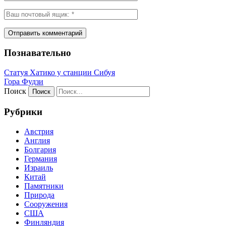
Познавательно
Статуя Хатико у станции Сибуя
Гора Фудзи
Поиск
Рубрики
Австрия
Англия
Болгария
Германия
Израиль
Китай
Памятники
Природа
Сооружения
США
Финляндия