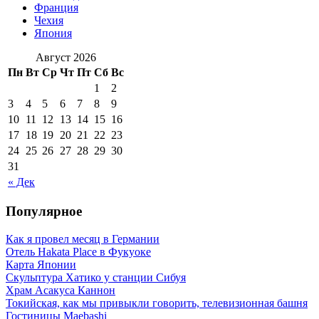
Франция
Чехия
Япония
Август 2026
Пн
Вт
Ср
Чт
Пт
Сб
Вс
1
2
3
4
5
6
7
8
9
10
11
12
13
14
15
16
17
18
19
20
21
22
23
24
25
26
27
28
29
30
31
« Дек
Популярное
Как я провел месяц в Германии
Отель Hakata Place в Фукуоке
Карта Японии
Скульптура Хатико у станции Сибуя
Храм Асакуса Каннон
Токийская, как мы привыкли говорить, телевизионная башня
Гостиницы Maebashi