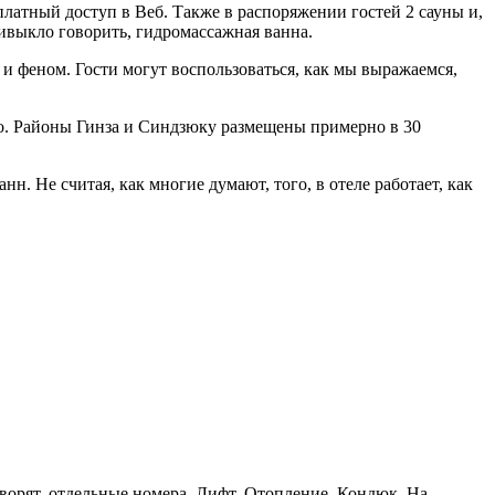
сплатный доступ в Веб. Также в распоряжении гостей 2 сауны и,
ивыкло говорить, гидромассажная ванна.
и феном. Гости могут воспользоваться, как мы выражаемся,
ро. Районы Гинза и Синдзюку размещены примерно в 30
. Не считая, как многие думают, того, в отеле работает, как
говорят, отдельные номера, Лифт, Отопление, Кондюк, На