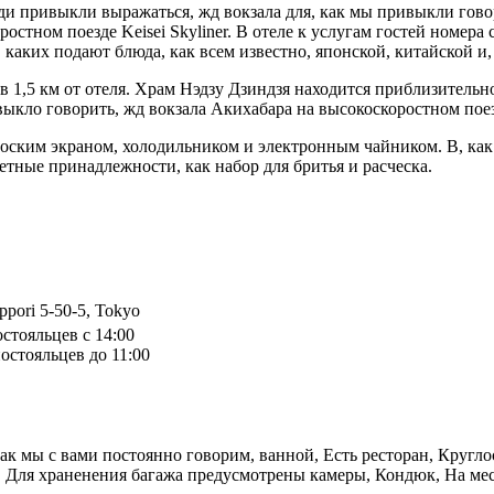
юди привыкли выражаться, жд вокзала для, как мы привыкли гов
остном поезде Keisei Skyliner. В отеле к услугам гостей номера 
 каких подают блюда, как всем известно, японской, китайской и
1,5 км от отеля. Храм Нэдзу Дзиндзя находится приблизительно
выкло говорить, жд вокзала Акихабара на высокоскоростном поез
оским экраном, холодильником и электронным чайником. В, как
етные принадлежности, как набор для бритья и расческа.
ppori 5-50-5, Tokyo
остояльцев с 14:00
остояльцев до 11:00
как мы с вами постоянно говорим, ванной, Есть ресторан, Кругло
 Для храненения багажа предусмотрены камеры, Кондюк, На мес