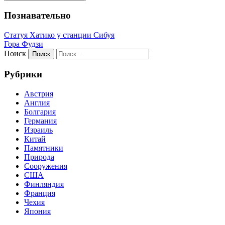
Познавательно
Статуя Хатико у станции Сибуя
Гора Фудзи
Поиск
Рубрики
Австрия
Англия
Болгария
Германия
Израиль
Китай
Памятники
Природа
Сооружения
США
Финляндия
Франция
Чехия
Япония