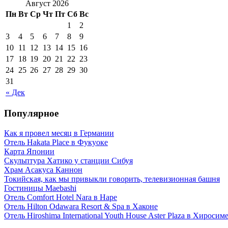
Август 2026
Пн
Вт
Ср
Чт
Пт
Сб
Вс
1
2
3
4
5
6
7
8
9
10
11
12
13
14
15
16
17
18
19
20
21
22
23
24
25
26
27
28
29
30
31
« Дек
Популярное
Как я провел месяц в Германии
Отель Hakata Place в Фукуоке
Карта Японии
Скульптура Хатико у станции Сибуя
Храм Асакуса Каннон
Токийская, как мы привыкли говорить, телевизионная башня
Гостиницы Maebashi
Отель Comfort Hotel Nara в Наре
Отель Hilton Odawara Resort & Spa в Хаконе
Отель Hiroshima International Youth House Aster Plaza в Хиросим