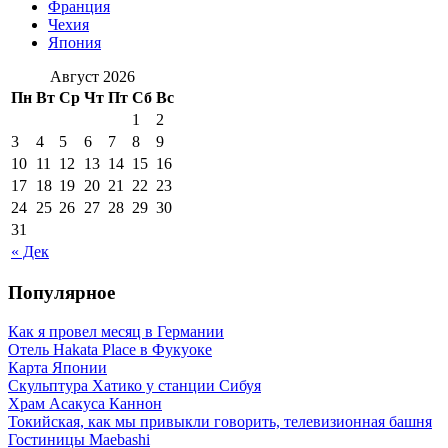
Франция
Чехия
Япония
Август 2026
Пн
Вт
Ср
Чт
Пт
Сб
Вс
1
2
3
4
5
6
7
8
9
10
11
12
13
14
15
16
17
18
19
20
21
22
23
24
25
26
27
28
29
30
31
« Дек
Популярное
Как я провел месяц в Германии
Отель Hakata Place в Фукуоке
Карта Японии
Скульптура Хатико у станции Сибуя
Храм Асакуса Каннон
Токийская, как мы привыкли говорить, телевизионная башня
Гостиницы Maebashi