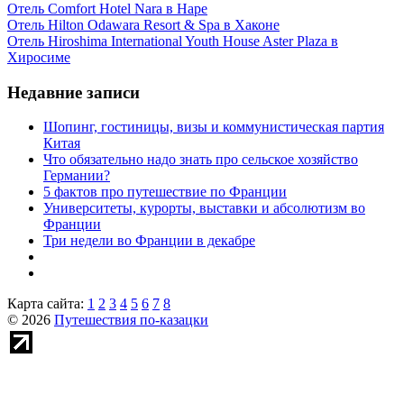
Отель Comfort Hotel Nara в Наре
Отель Hilton Odawara Resort & Spa в Хаконе
Отель Hiroshima International Youth House Aster Plaza в
Хиросиме
Недавние записи
Шопинг, гостиницы, визы и коммунистическая партия
Китая
Что обязательно надо знать про сельское хозяйство
Германии?
5 фактов про путешествие по Франции
Университеты, курорты, выставки и абсолютизм во
Франции
Три недели во Франции в декабре
Карта сайта:
1
2
3
4
5
6
7
8
© 2026
Путешествия по-казацки