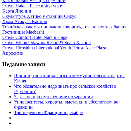
Как я провел месяц в Германии
Отель Hakata Place в Фукуоке
Карта Японии
Скульптура Хатико у станции Сибуя
Храм Асакуса Каннон
Токийская, как мы привыкли говорить, телевизионная башня
Гостиницы Maebashi
Отель Comfort Hotel Nara в Наре
Отель Hilton Odawara Resort & Spa в Хаконе
Отель Hiroshima International Youth House Aster Plaza в
Хиросиме
Недавние записи
Шопинг, гостиницы, визы и коммунистическая партия
Китая
Что обязательно надо знать про сельское хозяйство
Германии?
5 фактов про путешествие по Франции
Университеты, курорты, выставки и абсолютизм во
Франции
Три недели во Франции в декабре