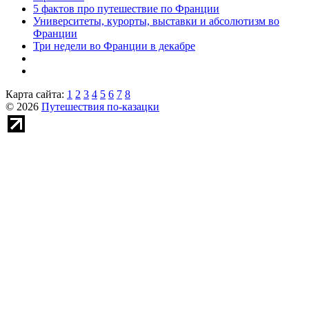
5 фактов про путешествие по Франции
Университеты, курорты, выставки и абсолютизм во
Франции
Три недели во Франции в декабре
Карта сайта:
1
2
3
4
5
6
7
8
© 2026
Путешествия по-казацки