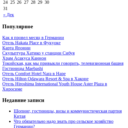
24
25
26
27
28
29
30
31
« Дек
Популярное
Как я провел месяц в Германии
Отель Hakata Place в Фукуоке
Карта Японии
Скульптура Хатико у станции Сибуя
Храм Асакуса Каннон
Токийская, как мы привыкли говорить, телевизионная башня
Гостиницы Maebashi
Отель Comfort Hotel Nara в Наре
Отель Hilton Odawara Resort & Spa в Хаконе
Отель Hiroshima International Youth House Aster Plaza в
Хиросиме
Недавние записи
Шопинг, гостиницы, визы и коммунистическая партия
Китая
Что обязательно надо знать про сельское хозяйство
Германии?