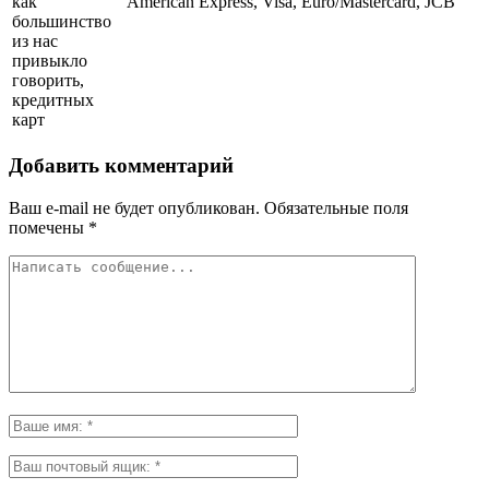
как
American Express, Visa, Euro/Mastercard, JCB
большинство
из нас
привыкло
говорить,
кредитных
карт
Добавить комментарий
Ваш e-mail не будет опубликован.
Обязательные поля
помечены
*