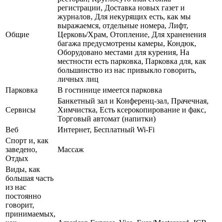
регистрации, Доставка новых газет и
журналов, Для некурящих есть, как мы
выражаемся, отдельные номера, Лифт,
Общие
Церковь/Храм, Отопление, Для храненения
багажа предусмотрены камеры, Кондюк,
Оборудовано местами для курения, На
местности есть парковка, Парковка для, как
большинство из нас привыкло говорить,
личных лиц
Парковка
В гостинице имеется парковка
Банкетный зал и Конференц-зал, Прачечная,
Сервисы
Химчистка, Есть ксерокопирование и факс,
Торговый автомат (напитки)
Веб
Интернет, Бесплатный Wi-Fi
Спорт и, как
заведено,
Массаж
Отдых
Виды, как
большая часть
из нас
постоянно
говорит,
принимаемых,