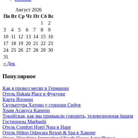
Август 2026
Пн
Вт
Ср
Чт
Пт
Сб
Вс
1
2
3
4
5
6
7
8
9
10
11
12
13
14
15
16
17
18
19
20
21
22
23
24
25
26
27
28
29
30
31
« Дек
Популярное
Как я провел месяц в Германии
Отель Hakata Place в Фукуоке
Карта Японии
Скульптура Хатико у станции Сибуя
Храм Асакуса Каннон
Токийская, как мы привыкли говорить, телевизионная башня
Гостиницы Maebashi
Отель Comfort Hotel Nara в Наре
Отель Hilton Odawara Resort & Spa в Хаконе