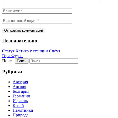
Познавательно
Статуя Хатико у станции Сибуя
Гора Фудзи
Поиск
Рубрики
Австрия
Англия
Болгария
Германия
Израиль
Китай
Памятники
Природа