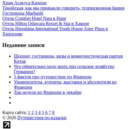
Храм Асакуса Каннон
Токийская, как мы привыкли говорить, телевизионная башня
Гостиницы Maebashi
Отель Comfort Hotel Nara в Наре
Отель Hilton Odawara Resort & Spa в Хаконе
Отель Hiroshima International Youth House Aster Plaza в
Хиросиме
Недавние записи
Шопинг, гостиницы, визы и коммунистическая партия
Китая
Что обязательно надо знать про сельское хозяйство
Германии?
5 фактов про путешествие по Франции
Университеты, курорты, выставки и абсолютизм во
Франции
Три недели во Франции в декабре
Карта сайта:
1
2
3
4
5
6
7
8
© 2026
Путешествия по-казацки