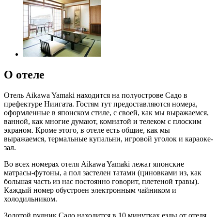
О отеле
Отель Aikawa Yamaki находится на полуострове Садо в
префектуре Ниигата. Гостям тут предоставляются номера,
оформленные в японском стиле, с своей, как мы выражаемся,
ванной, как многие думают, комнатой и телеком с плоским
экраном. Кроме этого, в отеле есть общие, как мы
выражаемся, термальные купальни, игровой уголок и караоке-
зал.
Во всех номерах отеля Aikawa Yamaki лежат японские
матрасы-футоны, а пол застелен татами (циновками из, как
большая часть из нас постоянно говорит, плетеной травы).
Каждый номер обустроен электронным чайником и
холодильником.
Золотой рудник Садо находится в 10 минутках езды от отеля,