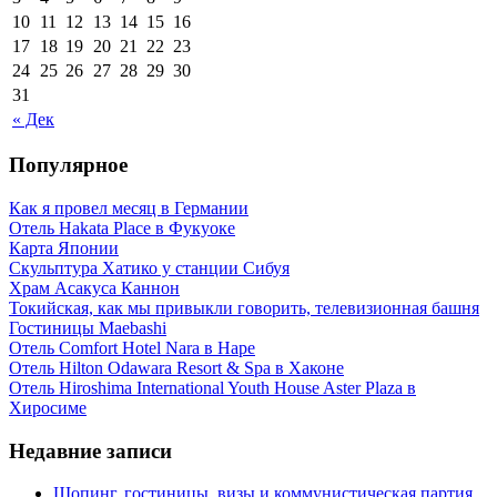
10
11
12
13
14
15
16
17
18
19
20
21
22
23
24
25
26
27
28
29
30
31
« Дек
Популярное
Как я провел месяц в Германии
Отель Hakata Place в Фукуоке
Карта Японии
Скульптура Хатико у станции Сибуя
Храм Асакуса Каннон
Токийская, как мы привыкли говорить, телевизионная башня
Гостиницы Maebashi
Отель Comfort Hotel Nara в Наре
Отель Hilton Odawara Resort & Spa в Хаконе
Отель Hiroshima International Youth House Aster Plaza в
Хиросиме
Недавние записи
Шопинг, гостиницы, визы и коммунистическая партия