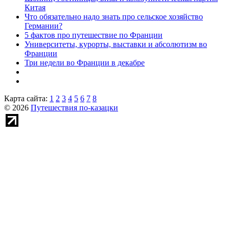
Китая
Что обязательно надо знать про сельское хозяйство
Германии?
5 фактов про путешествие по Франции
Университеты, курорты, выставки и абсолютизм во
Франции
Три недели во Франции в декабре
Карта сайта:
1
2
3
4
5
6
7
8
© 2026
Путешествия по-казацки