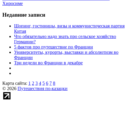
Хиросиме
Недавние записи
Шопинг, гостиницы, визы и коммунистическая партия
Китая
Что обязательно надо знать про сельское хозяйство
Германии?
5 фактов про путешествие по Франции
Университеты, курорты, выставки и абсолютизм во
Франции
Три недели во Франции в декабре
Карта сайта:
1
2
3
4
5
6
7
8
© 2026
Путешествия по-казацки