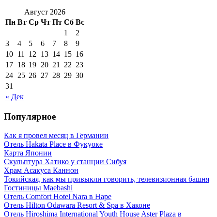
Август 2026
Пн
Вт
Ср
Чт
Пт
Сб
Вс
1
2
3
4
5
6
7
8
9
10
11
12
13
14
15
16
17
18
19
20
21
22
23
24
25
26
27
28
29
30
31
« Дек
Популярное
Как я провел месяц в Германии
Отель Hakata Place в Фукуоке
Карта Японии
Скульптура Хатико у станции Сибуя
Храм Асакуса Каннон
Токийская, как мы привыкли говорить, телевизионная башня
Гостиницы Maebashi
Отель Comfort Hotel Nara в Наре
Отель Hilton Odawara Resort & Spa в Хаконе
Отель Hiroshima International Youth House Aster Plaza в