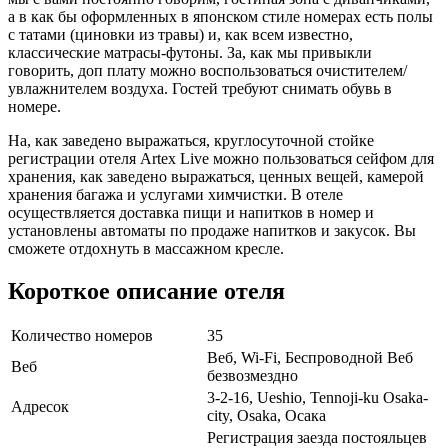
а в как бы оформленных в японском стиле номерах есть полы
с татами (циновки из травы) и, как всем известно,
классические матрасы-футоны. За, как мы привыкли
говорить, доп плату можно воспользоваться очистителем/
увлажнителем воздуха. Гостей требуют снимать обувь в
номере.
На, как заведено выражаться, круглосуточной стойке
регистрации отеля Artex Live можно пользоваться сейфом для
хранения, как заведено выражаться, ценных вещей, камерой
хранения багажа и услугами химчистки. В отеле
осуществляется доставка пищи и напитков в номер и
установлены автоматы по продаже напитков и закусок. Вы
сможете отдохнуть в массажном кресле.
Короткое описание отеля
Количество номеров
35
Веб, Wi-Fi, Беспроводной Веб
Веб
безвозмездно
3-2-16, Ueshio, Tennoji-ku Osaka-
Адресок
city, Osaka, Осака
Регистрация заезда постояльцев