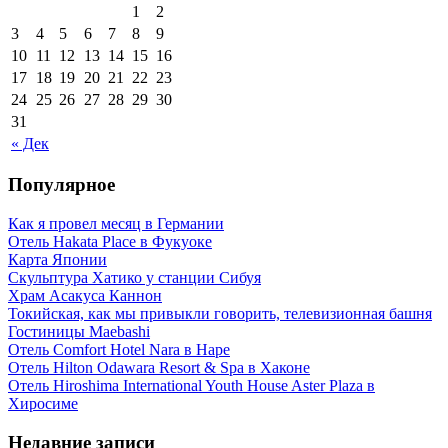
1
2
3
4
5
6
7
8
9
10
11
12
13
14
15
16
17
18
19
20
21
22
23
24
25
26
27
28
29
30
31
« Дек
Популярное
Как я провел месяц в Германии
Отель Hakata Place в Фукуоке
Карта Японии
Скульптура Хатико у станции Сибуя
Храм Асакуса Каннон
Токийская, как мы привыкли говорить, телевизионная башня
Гостиницы Maebashi
Отель Comfort Hotel Nara в Наре
Отель Hilton Odawara Resort & Spa в Хаконе
Отель Hiroshima International Youth House Aster Plaza в
Хиросиме
Недавние записи