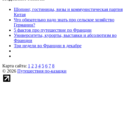
Шопинг, гостиницы, визы и коммунистическая партия
Китая
Что обязательно надо знать про сельское хозяйство
Германии?
5 фактов про путешествие по Франции
Университеты, курорты, выставки и абсолютизм во
Франции
Три недели во Франции в декабре
Карта сайта:
1
2
3
4
5
6
7
8
© 2026
Путешествия по-казацки