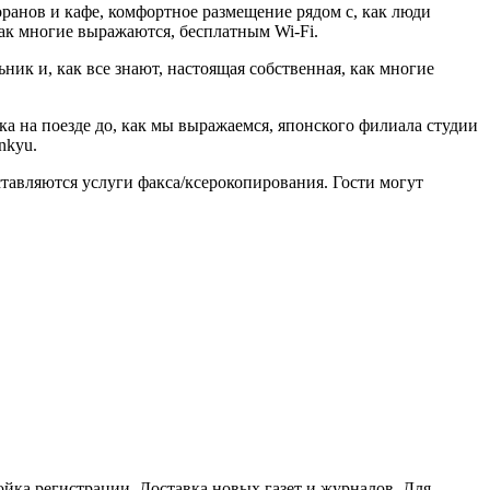
торанов и кафе, комфортное размещение рядом с, как люди
ак многие выражаются, бесплатным Wi-Fi.
ик и, как все знают, настоящая собственная, как многие
а на поезде до, как мы выражаемся, японского филиала студии
nkyu.
ставляются услуги факса/ксерокопирования. Гости могут
ойка регистрации, Доставка новых газет и журналов, Для