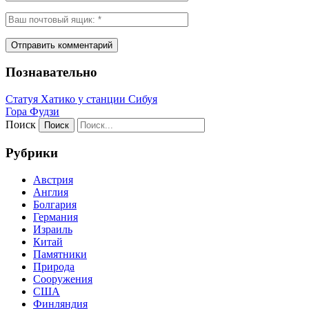
Познавательно
Статуя Хатико у станции Сибуя
Гора Фудзи
Поиск
Рубрики
Австрия
Англия
Болгария
Германия
Израиль
Китай
Памятники
Природа
Сооружения
США
Финляндия