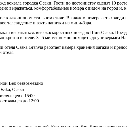
, жд вокзала городка Осаки. Гости по достоинству оценят 10 рес
ено выражаться, комфортабельные номера с видом на город и, к
е в лаконичном стильном стиле. В каждом номере есть холодильн
вое телевидение и взять напитки из мини-бара.
выкли выражаться, высокоскоростных поездов Шин-Осака. Поездк
конкретно в отеле. За 5 минут можно походить до универмага Ha
и отеля Osaka Granvia работает камера хранения багажа и предо
 отеля.
дной Веб безвозмездно
Osaka, Осака
остояльцев с 15:00
остояльцев до 12:00
к мы выражаемся, ванной, Есть ресторан, Бар, Круглосуточная ст