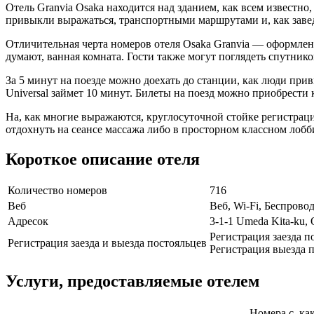
Отель Granvia Osaka находится над зданием, как всем известно
привыкли выражаться, транспортными маршрутами и, как завед
Отличительная черта номеров отеля Osaka Granvia — оформлени
думают, ванная комната. Гости также могут поглядеть спутнико
За 5 минут на поезде можно доехать до станции, как люди при
Universal займет 10 минут. Билеты на поезд можно приобрести 
На, как многие выражаются, круглосуточной стойке регистраци
отдохнуть на сеансе массажа либо в просторном классном лобби
Короткое описание отеля
Количество номеров
716
Веб
Веб, Wi-Fi, Беспрово
Адресок
3-1-1 Umeda Kita-ku, 
Регистрация заезда п
Регистрация заезда и выезда постояльцев
Регистрация выезда п
Услуги, предоставляемые отелем
Номера с, ка