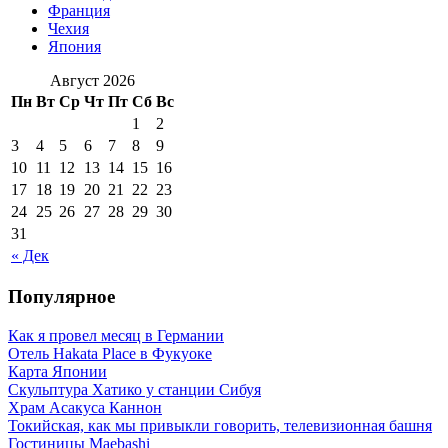
Франция
Чехия
Япония
Август 2026
Пн
Вт
Ср
Чт
Пт
Сб
Вс
1
2
3
4
5
6
7
8
9
10
11
12
13
14
15
16
17
18
19
20
21
22
23
24
25
26
27
28
29
30
31
« Дек
Популярное
Как я провел месяц в Германии
Отель Hakata Place в Фукуоке
Карта Японии
Скульптура Хатико у станции Сибуя
Храм Асакуса Каннон
Токийская, как мы привыкли говорить, телевизионная башня
Гостиницы Maebashi