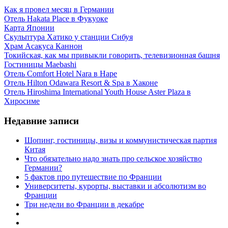
Как я провел месяц в Германии
Отель Hakata Place в Фукуоке
Карта Японии
Скульптура Хатико у станции Сибуя
Храм Асакуса Каннон
Токийская, как мы привыкли говорить, телевизионная башня
Гостиницы Maebashi
Отель Comfort Hotel Nara в Наре
Отель Hilton Odawara Resort & Spa в Хаконе
Отель Hiroshima International Youth House Aster Plaza в
Хиросиме
Недавние записи
Шопинг, гостиницы, визы и коммунистическая партия
Китая
Что обязательно надо знать про сельское хозяйство
Германии?
5 фактов про путешествие по Франции
Университеты, курорты, выставки и абсолютизм во
Франции
Три недели во Франции в декабре