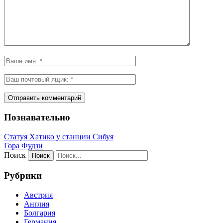
Познавательно
Статуя Хатико у станции Сибуя
Гора Фудзи
Поиск
Рубрики
Австрия
Англия
Болгария
Германия