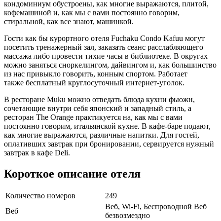
кондоминиум обустроены, как многие выражаются, плитой,
кофемашиной и, как мы с вами постоянно говорим,
стиральной, как все знают, машинкой.
Гости как бы курортного отеля Fuchaku Condo Kafuu могут
посетить тренажерный зал, заказать сеанс расслабляющего
массажа либо провести тихие часы в библиотеке. В округах
можно заняться сноркелингом, дайвингом и, как большинство
из нас привыкло говорить, конным спортом. Работает
также бесплатный круглосуточный интернет-уголок.
В ресторане Muku можно отведать блюда кухни фьюжн,
сочетающие внутри себя японский и западный стиль, а
ресторан The Orange практикуется на, как мы с вами
постоянно говорим, итальянской кухне. В кафе-баре подают,
как многие выражаются, различные напитки. Для гостей,
оплативших завтрак при бронировании, сервируется нужный
завтрак в кафе Deli.
Короткое описание отеля
Количество номеров
249
Веб, Wi-Fi, Беспроводной Веб
Веб
безвозмездно