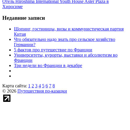
Отель Hiroshima International Youth House Aster Plaza в
Хиросиме
Недавние записи
Шопинг, гостиницы, визы и коммунистическая партия
Китая
Что обязательно надо знать про сельское хозяйство
Германии?
5 фактов про путешествие по Франции
Университеты, курорты, выставки и абсолютизм во
Франции
Три недели во Франции в декабре
Карта сайта:
1
2
3
4
5
6
7
8
© 2026
Путешествия по-казацки