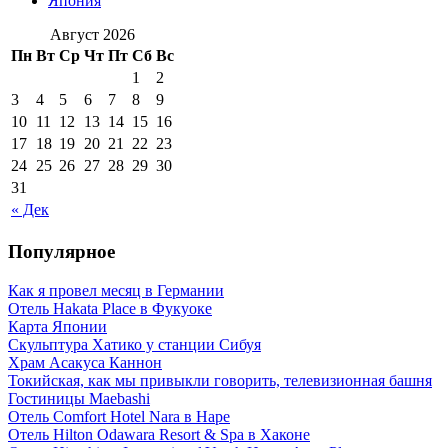
Япония
Август 2026
Пн
Вт
Ср
Чт
Пт
Сб
Вс
1
2
3
4
5
6
7
8
9
10
11
12
13
14
15
16
17
18
19
20
21
22
23
24
25
26
27
28
29
30
31
« Дек
Популярное
Как я провел месяц в Германии
Отель Hakata Place в Фукуоке
Карта Японии
Скульптура Хатико у станции Сибуя
Храм Асакуса Каннон
Токийская, как мы привыкли говорить, телевизионная башня
Гостиницы Maebashi
Отель Comfort Hotel Nara в Наре
Отель Hilton Odawara Resort & Spa в Хаконе