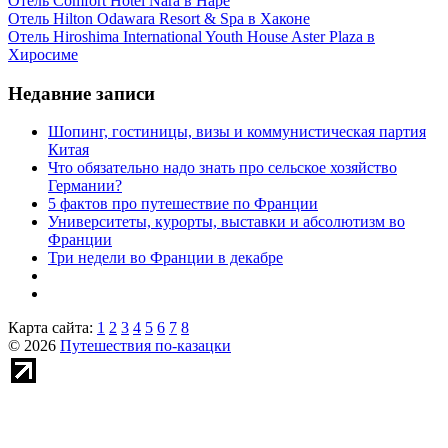
Отель Comfort Hotel Nara в Наре
Отель Hilton Odawara Resort & Spa в Хаконе
Отель Hiroshima International Youth House Aster Plaza в
Хиросиме
Недавние записи
Шопинг, гостиницы, визы и коммунистическая партия
Китая
Что обязательно надо знать про сельское хозяйство
Германии?
5 фактов про путешествие по Франции
Университеты, курорты, выставки и абсолютизм во
Франции
Три недели во Франции в декабре
Карта сайта:
1
2
3
4
5
6
7
8
© 2026
Путешествия по-казацки