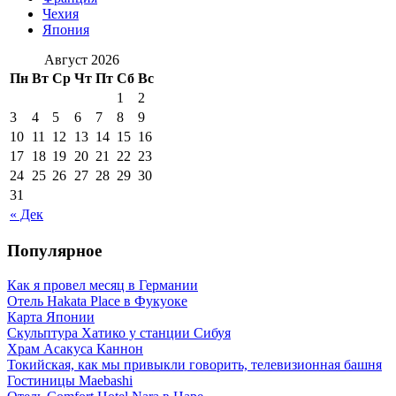
Чехия
Япония
Август 2026
Пн
Вт
Ср
Чт
Пт
Сб
Вс
1
2
3
4
5
6
7
8
9
10
11
12
13
14
15
16
17
18
19
20
21
22
23
24
25
26
27
28
29
30
31
« Дек
Популярное
Как я провел месяц в Германии
Отель Hakata Place в Фукуоке
Карта Японии
Скульптура Хатико у станции Сибуя
Храм Асакуса Каннон
Токийская, как мы привыкли говорить, телевизионная башня
Гостиницы Maebashi