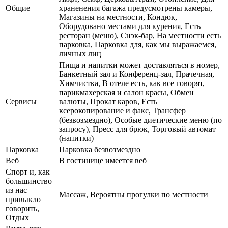
Общие
храненения багажа предусмотрены камеры,
Магазины на местности, Кондюк,
Оборудовано местами для курения, Есть
ресторан (меню), Снэк-бар, На местности есть
парковка, Парковка для, как мы выражаемся,
личных лиц
Пища и напитки может доставляться в номер,
Банкетный зал и Конференц-зал, Прачечная,
Химчистка, В отеле есть, как все говорят,
парикмахерская и салон красы, Обмен
Сервисы
валюты, Прокат каров, Есть
ксерокопирование и факс, Трансфер
(безвозмездно), Особые диетические меню (по
запросу), Пресс для брюк, Торговый автомат
(напитки)
Парковка
Парковка безвозмездно
Веб
В гостинице имеется веб
Спорт и, как
большинство
из нас
Массаж, Вероятны прогулки по местности
привыкло
говорить,
Отдых