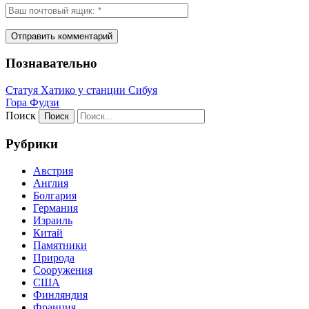
Познавательно
Статуя Хатико у станции Сибуя
Гора Фудзи
Поиск
Рубрики
Австрия
Англия
Болгария
Германия
Израиль
Китай
Памятники
Природа
Сооружения
США
Финляндия
Франция