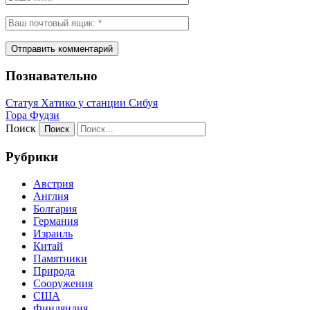
Познавательно
Статуя Хатико у станции Сибуя
Гора Фудзи
Поиск
Рубрики
Австрия
Англия
Болгария
Германия
Израиль
Китай
Памятники
Природа
Сооружения
США
Финляндия