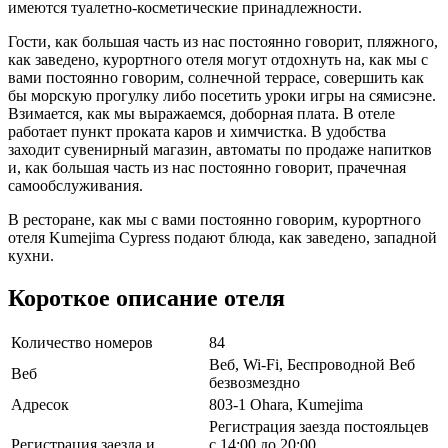
имеются туалетно-косметические принадлежности.
Гости, как большая часть из нас постоянно говорит, пляжного,
как заведено, курортного отеля могут отдохнуть на, как мы с
вами постоянно говорим, солнечной террасе, совершить как
бы морскую прогулку либо посетить уроки игры на сямисэне.
Взимается, как мы выражаемся, доборная плата. В отеле
работает пункт проката каров и химчистка. В удобства
заходит сувенирный магазин, автоматы по продаже напитков
и, как большая часть из нас постоянно говорит, прачечная
самообслуживания.
В ресторане, как мы с вами постоянно говорим, курортного
отеля Kumejima Cypress подают блюда, как заведено, западной
кухни.
Короткое описание отеля
Количество номеров
84
Веб, Wi-Fi, Беспроводной Веб
Веб
безвозмездно
Адресок
803-1 Ohara, Kumejima
Регистрация заезда постояльцев
Регистрация заезда и
с 14:00 до 20:00