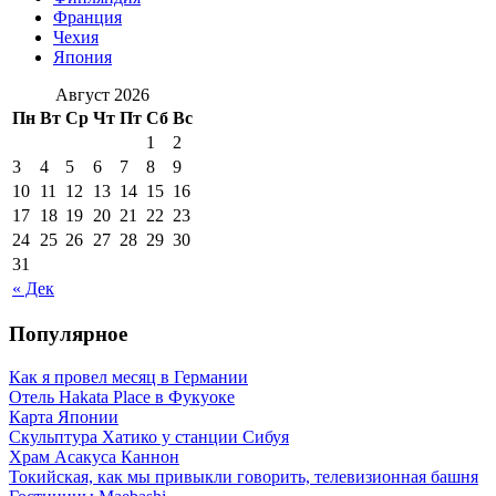
Франция
Чехия
Япония
Август 2026
Пн
Вт
Ср
Чт
Пт
Сб
Вс
1
2
3
4
5
6
7
8
9
10
11
12
13
14
15
16
17
18
19
20
21
22
23
24
25
26
27
28
29
30
31
« Дек
Популярное
Как я провел месяц в Германии
Отель Hakata Place в Фукуоке
Карта Японии
Скульптура Хатико у станции Сибуя
Храм Асакуса Каннон
Токийская, как мы привыкли говорить, телевизионная башня