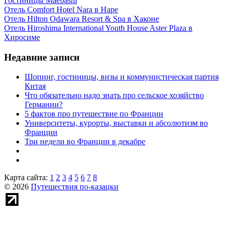
Гостиницы Maebashi
Отель Comfort Hotel Nara в Наре
Отель Hilton Odawara Resort & Spa в Хаконе
Отель Hiroshima International Youth House Aster Plaza в
Хиросиме
Недавние записи
Шопинг, гостиницы, визы и коммунистическая партия
Китая
Что обязательно надо знать про сельское хозяйство
Германии?
5 фактов про путешествие по Франции
Университеты, курорты, выставки и абсолютизм во
Франции
Три недели во Франции в декабре
Карта сайта:
1
2
3
4
5
6
7
8
© 2026
Путешествия по-казацки