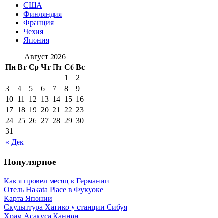
США
Финляндия
Франция
Чехия
Япония
Август 2026
Пн
Вт
Ср
Чт
Пт
Сб
Вс
1
2
3
4
5
6
7
8
9
10
11
12
13
14
15
16
17
18
19
20
21
22
23
24
25
26
27
28
29
30
31
« Дек
Популярное
Как я провел месяц в Германии
Отель Hakata Place в Фукуоке
Карта Японии
Скульптура Хатико у станции Сибуя
Храм Асакуса Каннон