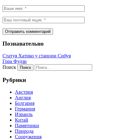
Познавательно
Статуя Хатико у станции Сибуя
Гора Фудзи
Поиск
Рубрики
Австрия
Англия
Болгария
Германия
Израиль
Китай
Памятники
Природа
Сооружения