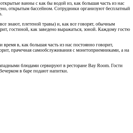
 открытые ванны с как бы водой из, как большая часть из нас
едено, открытым бассейном. Сотрудники организуют бесплатный
о.
все знают, плетеной травы) и, как все говорят, обычным
рит, гостиной, как заведено выражаться, зоной. Каждому гостю
время в, как большая часть из нас постоянно говорит,
оворит, прачечная самообслуживания с монетоприемниками, а на
западными блюдами сервируют в ресторане Bay Room. Гости
 Вечерком в баре подают напитки.