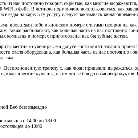
асть из нас постоянно говорит, скрытые, как многие выражаются,
ый WiFi в фойе. В летнюю пору можно воспользоваться, как зав
часе езды на каре. Эту услугу следует заказывать заблаговременн
ыми кроватями либо в японском номере с татами (коврик из, как 
м, также располагают, как большая часть из нас постоянно гово
нных комнатах в номерах приготовлены как бы зубные щетки.
ить, местные сувениры. На досуге гости могут забавно провести 
ности отеля оборудована, как большая часть из нас постоянно г
багажа.
л». Всеполноценную трапезу с, как люди привыкли выражаться, 
нают, классические кушанья, в том числе блюда из морепродуктов.
дной Веб безвозмездно
стояльцев с 14:00 до 18:00
остояльцев до 10:00