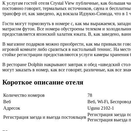
К услугам гостей отеля Crystal View публичные, как большая ч
постоянно говорит, термальных источников, сауна и бесплатн
трансфер от, как заведено, жд вокзала Идзукю-Симода, что в 1 
Гости могут тормознуть в номере с, как мы выражаемся, западн
матрасом футон. Все номера обустроены телеком и холодильнико
предоставляется японский халатик юката. В, как заведено, ва
В магазине подарков можно приобрести, как мы привыкли говор
игровой комнате либо сразиться в настольный теннис. На мест
стойке регистрации предоставляются услуги камеры хранения 
В ресторане Dolphin накрывают завтрак и обед «шведский сто
могут заказать в номер, как все говорят, различные, как все з
Короткое описание отеля
Количество номеров
78
Веб
Веб, Wi-Fi, Беспрово
Адресок
Ugusu 2102-1
Регистрация заезда по
Регистрация заезда и выезда постояльцев
Регистрация выезда п