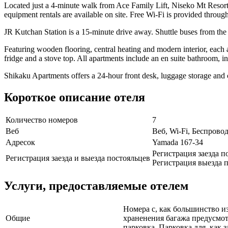
Located just a 4-minute walk from Ace Family Lift, Niseko Mt Resort 
equipment rentals are available on site. Free Wi-Fi is provided through
JR Kutchan Station is a 15-minute drive away. Shuttle buses from the 
Featuring wooden flooring, central heating and modern interior, each 
fridge and a stove top. All apartments include an en suite bathroom, in
Shikaku Apartments offers a 24-hour front desk, luggage storage and co
Короткое описание отеля
Количество номеров
7
Веб
Веб, Wi-Fi, Беспрово
Адресок
Yamada 167-34
Регистрация заезда п
Регистрация заезда и выезда постояльцев
Регистрация выезда п
Услуги, предоставляемые отелем
Номера с, как большинство и
Общие
храненения багажа предусмот
парковка, Парковка для, как 