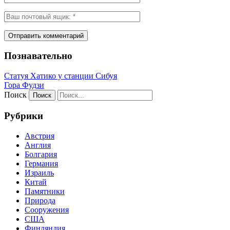
Познавательно
Статуя Хатико у станции Сибуя
Гора Фудзи
Поиск
Рубрики
Австрия
Англия
Болгария
Германия
Израиль
Китай
Памятники
Природа
Сооружения
США
Финляндия