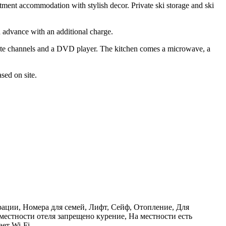
ment accommodation with stylish decor. Private ski storage and ski
n advance with an additional charge.
ellite channels and a DVD player. The kitchen comes a microwave, a
sed on site.
рации, Номера для семей, Лифт, Сейф, Отопление, Для
естности отеля запрещено курение, На местности есть
ает Wi-Fi