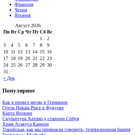
Франция
Чехия
Япония
Август 2026
Пн
Вт
Ср
Чт
Пт
Сб
Вс
1
2
3
4
5
6
7
8
9
10
11
12
13
14
15
16
17
18
19
20
21
22
23
24
25
26
27
28
29
30
31
« Дек
Популярное
Как я провел месяц в Германии
Отель Hakata Place в Фукуоке
Карта Японии
Скульптура Хатико у станции Сибуя
Храм Асакуса Каннон
Токийская, как мы привыкли говорить, телевизионная башня
Гостиницы Maebashi