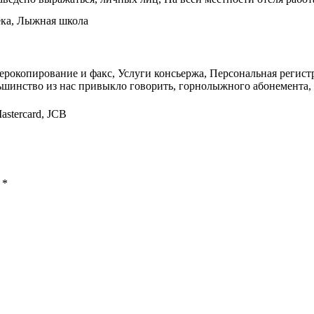
ека, Лыжная школа
рокопирование и факс, Услуги консьержа, Персональная регистрац
льшинство из нас привыкло говорить, горнолыжного абонемента, 
astercard, JCB
ы
*