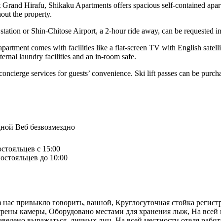
Grand Hirafu, Shikaku Apartments offers spacious self-contained apart
out the property.
station or Shin-Chitose Airport, a 2-hour ride away, can be requested i
apartment comes with facilities like a flat-screen TV with English sat
ternal laundry facilities and an in-room safe.
ncierge services for guests’ convenience. Ski lift passes can be purcha
дной Веб безвозмездно
остояльцев с 15:00
остояльцев до 10:00
з нас привыкло говорить, ванной, Круглосуточная стойка регист
рены камеры, Оборудовано местами для хранения лыж, На всей м
заведено выражаться, личных лиц, На всей местности отеля работ