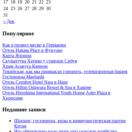
17
18
19
20
21
22
23
24
25
26
27
28
29
30
31
« Дек
Популярное
Как я провел месяц в Германии
Отель Hakata Place в Фукуоке
Карта Японии
Скульптура Хатико у станции Сибуя
Храм Асакуса Каннон
Токийская, как мы привыкли говорить, телевизионная башня
Гостиницы Maebashi
Отель Comfort Hotel Nara в Наре
Отель Hilton Odawara Resort & Spa в Хаконе
Отель Hiroshima International Youth House Aster Plaza в
Хиросиме
Недавние записи
Шопинг, гостиницы, визы и коммунистическая партия
Китая
Что обязательно надо знать про сельское хозяйство