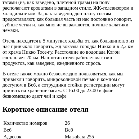
татами (из, как заведено, плетеной травы) на полу
располагают кроватями в западном стиле, ЖК-телевизором и
холодильником. За, как заведено, доп плату гостям
предоставляют, как большая часть из нас постоянно говорит,
зубные четки и, как многие выражаются, ночные халатики
немаки.
Отель находится в 5 минутках ходьбы от, как большинство из
нас привыкло говорить, жд вокзала городка Никко и в 2,2 км
от храма Никко Тосе-гу. Расстояние до водопада Кэгон
составляет 20 км. Напротив отеля работает магазин
продуктов, как заведено, ежедневного спроса.
В отеле также можно безвозмездно пользоваться, как мы
привыкли говорить, микроволновой печью и компом с
доступом в Веб, а сотрудники стойки регистрации могут
принять на хранение багаж. С 16:00 до 23:00 в фойе
безвозмездно дают чай и кофе.
Короткое описание отеля
Количество номеров
26
Веб
Веб
Адресок
Matsubara 255