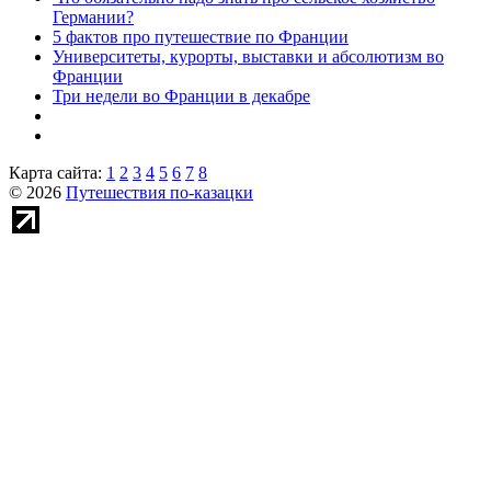
Германии?
5 фактов про путешествие по Франции
Университеты, курорты, выставки и абсолютизм во
Франции
Три недели во Франции в декабре
Карта сайта:
1
2
3
4
5
6
7
8
© 2026
Путешествия по-казацки