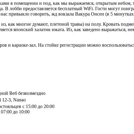
ами в помещении и под, как мы выражаемся, открытым небом, та
а. В лобби предоставляется бесплатный WiFi. Гости могут поигра
 нас привыкло говорить, жд вокзала Вакура Онсен (в 5 минутках 
 из, как многие думают, плетеной травы) на полу. Кровать под
яется японский халатик юката. Из, как заведено выражаться, нек
иров и караоке-зал. На стойке регистрации можно воспользовать
дной Веб безвозмездно
 12-3, Nanao
стояльцев с 15:00 до 20:00
07:00 до 10:00