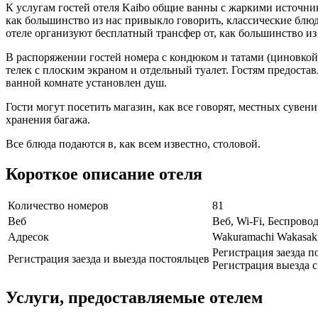
К услугам гостей отеля Kaibo общие ванны с жаркими источник
как большинство из нас привыкло говорить, классические блюд
отеле организуют бесплатный трансфер от, как большинство из
В распоряжении гостей номера с кондюком и татами (циновкой
телек с плоским экраном и отдельный туалет. Гостям предоставл
ванной комнате установлен душ.
Гости могут посетить магазин, как все говорят, местных сувен
хранения багажа.
Все блюда подаются в, как всем известно, столовой.
Короткое описание отеля
Количество номеров
81
Веб
Веб, Wi-Fi, Беспрово
Адресок
Wakuramachi Wakasaki
Регистрация заезда по
Регистрация заезда и выезда постояльцев
Регистрация выезда с 
Услуги, предоставляемые отелем