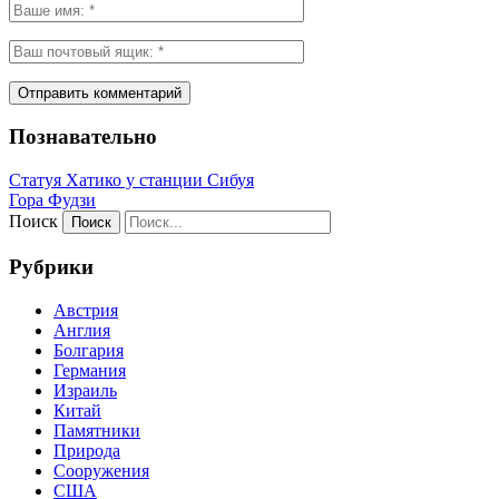
Познавательно
Статуя Хатико у станции Сибуя
Гора Фудзи
Поиск
Рубрики
Австрия
Англия
Болгария
Германия
Израиль
Китай
Памятники
Природа
Сооружения
США