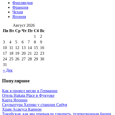
Финляндия
Франция
Чехия
Япония
Август 2026
Пн
Вт
Ср
Чт
Пт
Сб
Вс
1
2
3
4
5
6
7
8
9
10
11
12
13
14
15
16
17
18
19
20
21
22
23
24
25
26
27
28
29
30
31
« Дек
Популярное
Как я провел месяц в Германии
Отель Hakata Place в Фукуоке
Карта Японии
Скульптура Хатико у станции Сибуя
Храм Асакуса Каннон
Токийская, как мы привыкли говорить, телевизионная башня