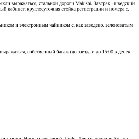
ыкли выражаться, стальной дороги Makishi. Завтрак «шведский
ный кабинет, круглосуточная стойка регистрации и номера с,
ником и электронным чайником с, как заведено, зеленоватым
 выражаться, собственный багаж (до заезда и до 15:00 в денек
гистрации, Номера для семей, Лифт, Для храненения багажа