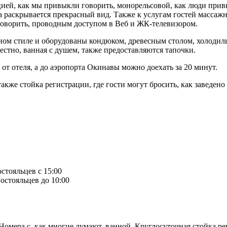
цией, как мы привыкли говорить, монорельсовой, как люди прив
уда раскрывается прекрасный вид. Также к услугам гостей массаж
 говорить, проводным доступом в Веб и ЖК-телевизором.
ном стиле и оборудованы кондюком, древесным столом, холодиль
вестно, ванная с душем, также предоставляются тапочки.
от отеля, а до аэропорта Окинавы можно доехать за 20 минут.
также стойка регистрации, где гости могут бросить, как заведено
остояльцев с 15:00
остояльцев до 10:00
Номера с, как многие думают, ванной, Круглосуточная стойка ре