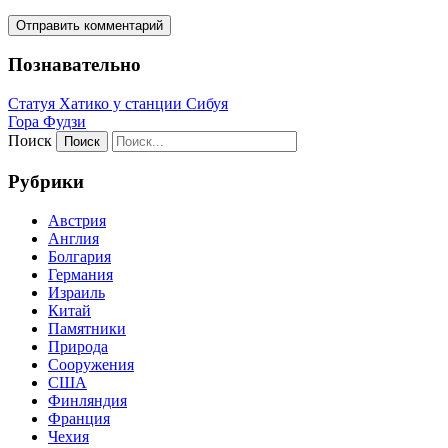
Познавательно
Статуя Хатико у станции Сибуя
Гора Фудзи
Поиск
Рубрики
Австрия
Англия
Болгария
Германия
Израиль
Китай
Памятники
Природа
Сооружения
США
Финляндия
Франция
Чехия