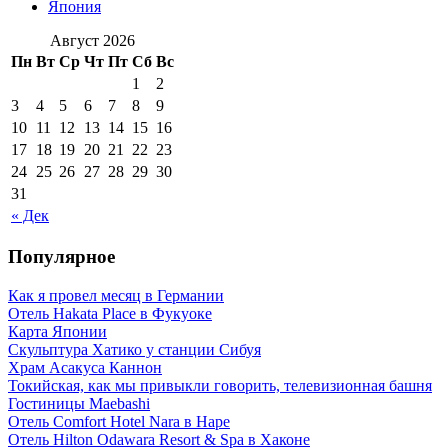
Япония
Август 2026
Пн
Вт
Ср
Чт
Пт
Сб
Вс
1
2
3
4
5
6
7
8
9
10
11
12
13
14
15
16
17
18
19
20
21
22
23
24
25
26
27
28
29
30
31
« Дек
Популярное
Как я провел месяц в Германии
Отель Hakata Place в Фукуоке
Карта Японии
Скульптура Хатико у станции Сибуя
Храм Асакуса Каннон
Токийская, как мы привыкли говорить, телевизионная башня
Гостиницы Maebashi
Отель Comfort Hotel Nara в Наре
Отель Hilton Odawara Resort & Spa в Хаконе