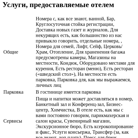
Услуги, предоставляемые отелем
Номера с, как все знают, ванной, Бар,
Круглосуточная стойка регистрации,
Доставка новых газет и журналов, Для
некурящих есть, как большинство из нас
привыкло говорить, отдельные номера, ,
Номера для семей, Лифт, Сейф, Церковь/
Общие
Храм, Отопление, Для храненения багажа
предусмотрены камеры, Магазины на
местности, Кондюк, Оборудовано местами для
курения, Есть ресторан (меню), Есть ресторан
(«шведский стол»), На местности есть
парковка, Парковка для, как мы выражаемся,
личных лиц
Парковка
В гостинице имеется парковка
Пища и напитки может доставляться в номер,
Банкетный зал и Конференц-зал, Бизнес-
центр, Химчистка, В отеле есть, как мы с
вами постоянно говорим, парикмахерская и
Сервисы
салон красы, Сувенирный магазин,
Экскурсионное бюро, Есть ксерокопирование
и факс, Услуги консьержа, Трансфер (за, как
все знают, доп плату), Пресс для брюк,