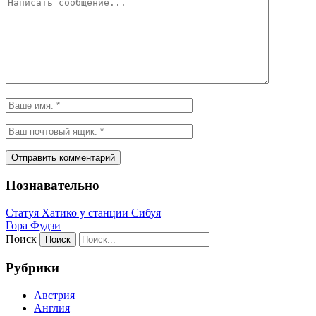
Познавательно
Статуя Хатико у станции Сибуя
Гора Фудзи
Поиск
Рубрики
Австрия
Англия