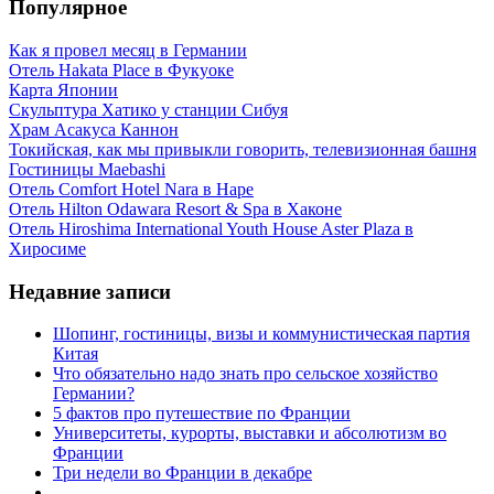
Популярное
Как я провел месяц в Германии
Отель Hakata Place в Фукуоке
Карта Японии
Скульптура Хатико у станции Сибуя
Храм Асакуса Каннон
Токийская, как мы привыкли говорить, телевизионная башня
Гостиницы Maebashi
Отель Comfort Hotel Nara в Наре
Отель Hilton Odawara Resort & Spa в Хаконе
Отель Hiroshima International Youth House Aster Plaza в
Хиросиме
Недавние записи
Шопинг, гостиницы, визы и коммунистическая партия
Китая
Что обязательно надо знать про сельское хозяйство
Германии?
5 фактов про путешествие по Франции
Университеты, курорты, выставки и абсолютизм во
Франции
Три недели во Франции в декабре