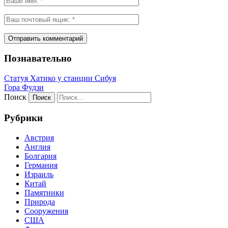
Познавательно
Статуя Хатико у станции Сибуя
Гора Фудзи
Поиск
Рубрики
Австрия
Англия
Болгария
Германия
Израиль
Китай
Памятники
Природа
Сооружения
США