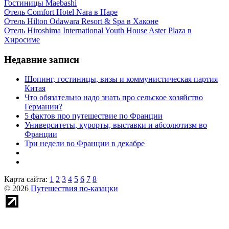
Гостиницы Maebashi
Отель Comfort Hotel Nara в Наре
Отель Hilton Odawara Resort & Spa в Хаконе
Отель Hiroshima International Youth House Aster Plaza в
Хиросиме
Недавние записи
Шопинг, гостиницы, визы и коммунистическая партия
Китая
Что обязательно надо знать про сельское хозяйство
Германии?
5 фактов про путешествие по Франции
Университеты, курорты, выставки и абсолютизм во
Франции
Три недели во Франции в декабре
Карта сайта:
1
2
3
4
5
6
7
8
© 2026
Путешествия по-казацки