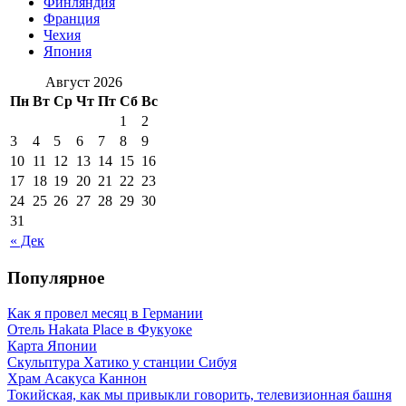
Финляндия
Франция
Чехия
Япония
Август 2026
Пн
Вт
Ср
Чт
Пт
Сб
Вс
1
2
3
4
5
6
7
8
9
10
11
12
13
14
15
16
17
18
19
20
21
22
23
24
25
26
27
28
29
30
31
« Дек
Популярное
Как я провел месяц в Германии
Отель Hakata Place в Фукуоке
Карта Японии
Скульптура Хатико у станции Сибуя
Храм Асакуса Каннон
Токийская, как мы привыкли говорить, телевизионная башня