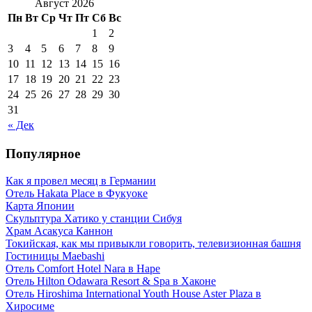
Август 2026
Пн
Вт
Ср
Чт
Пт
Сб
Вс
1
2
3
4
5
6
7
8
9
10
11
12
13
14
15
16
17
18
19
20
21
22
23
24
25
26
27
28
29
30
31
« Дек
Популярное
Как я провел месяц в Германии
Отель Hakata Place в Фукуоке
Карта Японии
Скульптура Хатико у станции Сибуя
Храм Асакуса Каннон
Токийская, как мы привыкли говорить, телевизионная башня
Гостиницы Maebashi
Отель Comfort Hotel Nara в Наре
Отель Hilton Odawara Resort & Spa в Хаконе
Отель Hiroshima International Youth House Aster Plaza в
Хиросиме