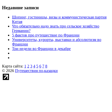
Недавние записи
Шопинг, гостиницы, визы и коммунистическая партия
Китая
Что обязательно надо знать про сельское хозяйство
Германии?
5 фактов про путешествие по Франции
Университеты, курорты, выставки и абсолютизм во
Франции
Три недели во Франции в декабре
Карта сайта:
1
2
3
4
5
6
7
8
© 2026
Путешествия по-казацки