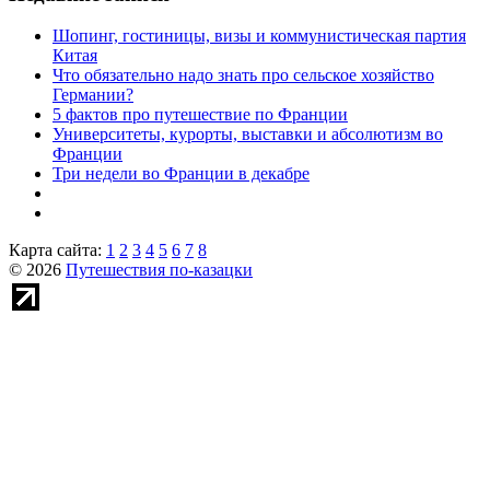
Шопинг, гостиницы, визы и коммунистическая партия
Китая
Что обязательно надо знать про сельское хозяйство
Германии?
5 фактов про путешествие по Франции
Университеты, курорты, выставки и абсолютизм во
Франции
Три недели во Франции в декабре
Карта сайта:
1
2
3
4
5
6
7
8
© 2026
Путешествия по-казацки