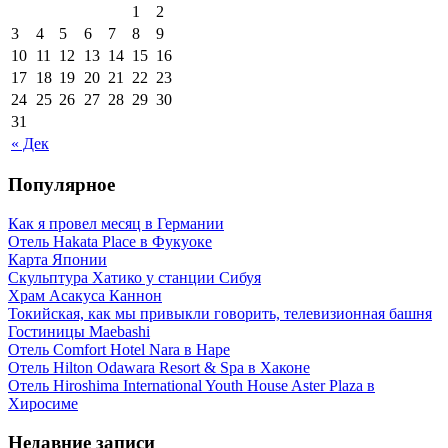
1
2
3
4
5
6
7
8
9
10
11
12
13
14
15
16
17
18
19
20
21
22
23
24
25
26
27
28
29
30
31
« Дек
Популярное
Как я провел месяц в Германии
Отель Hakata Place в Фукуоке
Карта Японии
Скульптура Хатико у станции Сибуя
Храм Асакуса Каннон
Токийская, как мы привыкли говорить, телевизионная башня
Гостиницы Maebashi
Отель Comfort Hotel Nara в Наре
Отель Hilton Odawara Resort & Spa в Хаконе
Отель Hiroshima International Youth House Aster Plaza в
Хиросиме
Недавние записи