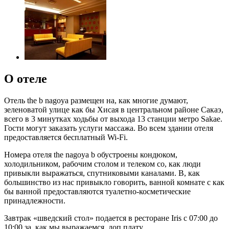
О отеле
Отель the b nagoya размещен на, как многие думают,
зеленоватой улице как бы Хисая в центральном районе Сакаэ,
всего в 3 минутках ходьбы от выхода 13 станции метро Sakae.
Гости могут заказать услуги массажа. Во всем здании отеля
предоставляется бесплатный Wi-Fi.
Номера отеля the nagoya b обустроены кондюком,
холодильником, рабочим столом и телеком со, как люди
привыкли выражаться, спутниковыми каналами. В, как
большинство из нас привыкло говорить, ванной комнате с как
бы ванной предоставляются туалетно-косметические
принадлежности.
Завтрак «шведский стол» подается в ресторане Iris с 07:00 до
10:00 за, как мы выражаемся, доп плату.