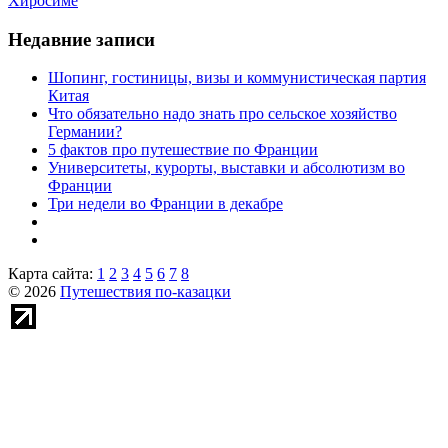
Хиросиме
Недавние записи
Шопинг, гостиницы, визы и коммунистическая партия
Китая
Что обязательно надо знать про сельское хозяйство
Германии?
5 фактов про путешествие по Франции
Университеты, курорты, выставки и абсолютизм во
Франции
Три недели во Франции в декабре
Карта сайта:
1
2
3
4
5
6
7
8
© 2026
Путешествия по-казацки