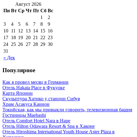
Август 2026
Пн
Вт
Ср
Чт
Пт
Сб
Вс
1
2
3
4
5
6
7
8
9
10
11
12
13
14
15
16
17
18
19
20
21
22
23
24
25
26
27
28
29
30
31
« Дек
Популярное
Как я провел месяц в Германии
Отель Hakata Place в Фукуоке
Карта Японии
Скульптура Хатико у станции Сибуя
Храм Асакуса Каннон
Токийская, как мы привыкли говорить, телевизионная башня
Гостиницы Maebashi
Отель Comfort Hotel Nara в Наре
Отель Hilton Odawara Resort & Spa в Хаконе
Отель Hiroshima International Youth House Aster Plaza в