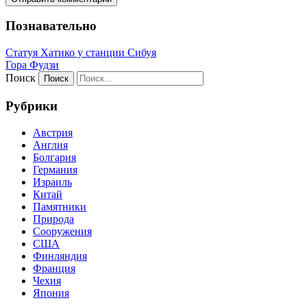
Познавательно
Статуя Хатико у станции Сибуя
Гора Фудзи
Поиск
Рубрики
Австрия
Англия
Болгария
Германия
Израиль
Китай
Памятники
Природа
Сооружения
США
Финляндия
Франция
Чехия
Япония