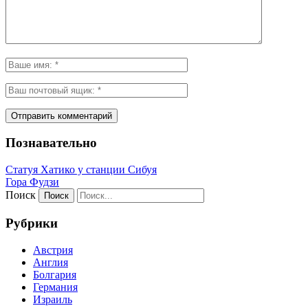
Познавательно
Статуя Хатико у станции Сибуя
Гора Фудзи
Поиск
Рубрики
Австрия
Англия
Болгария
Германия
Израиль