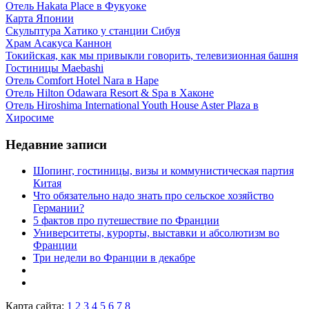
Отель Hakata Place в Фукуоке
Карта Японии
Скульптура Хатико у станции Сибуя
Храм Асакуса Каннон
Токийская, как мы привыкли говорить, телевизионная башня
Гостиницы Maebashi
Отель Comfort Hotel Nara в Наре
Отель Hilton Odawara Resort & Spa в Хаконе
Отель Hiroshima International Youth House Aster Plaza в
Хиросиме
Недавние записи
Шопинг, гостиницы, визы и коммунистическая партия
Китая
Что обязательно надо знать про сельское хозяйство
Германии?
5 фактов про путешествие по Франции
Университеты, курорты, выставки и абсолютизм во
Франции
Три недели во Франции в декабре
Карта сайта:
1
2
3
4
5
6
7
8