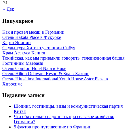
31
« Дек
Популярное
Как я провел месяц в Германии
Отель Hakata Place в Фукуоке
Карта Японии
Скульптура Хатико у станции Сибуя
Храм Асакуса Каннон
Токийская, как мы привыкли говорить, телевизионная башня
Гостиницы Maebashi
Отель Comfort Hotel Nara в Наре
Отель Hilton Odawara Resort & Spa в Хаконе
Отель Hiroshima International Youth House Aster Plaza в
Хиросиме
Недавние записи
Шопинг, гостиницы, визы и коммунистическая партия
Китая
Что обязательно надо знать про сельское хозяйство
Германии?
5 фактов про путешествие по Франции