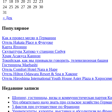
17
18
19
20
21
22
23
24
25
26
27
28
29
30
31
« Дек
Популярное
Как я провел месяц в Германии
Отель Hakata Place в Фукуоке
Карта Японии
Скульптура Хатико у станции Сибуя
Храм Асакуса Каннон
Токийская, как мы привыкли говорить, телевизионная башня
Гостиницы Maebashi
Отель Comfort Hotel Nara в Наре
Отель Hilton Odawara Resort & Spa в Хаконе
Отель Hiroshima International Youth House Aster Plaza в Хиросим
Недавние записи
Шопинг, гостиницы, визы и коммунистическая партия Ки
Что обязательно надо знать про сельское хозяйство Герма
5 фактов про путешествие по Франции
Университеты, курорты, выставки и абсолютизм во Фра