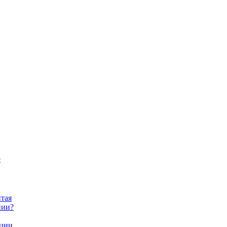
е
тая
нии?
нции