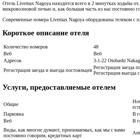
Отель Livemax Nagoya находится всего в 2 минутках ходьбы от,
микроволновой печью и, как большая часть из нас постоянно г
Современные номера Livemax Nagoya оборудованы телеком с п
Короткое описание отеля
Количество номеров
48
Веб
Веб
Адресок
3-1-22 Otobashi Naka
Регистрация заезда по
Регистрация заезда и выезда постояльцев
Регистрация выезда с 
Услуги, предоставляемые отелем
Ном
Общие
ест
Парковка
В г
Веб
В г
Виды, как многие думают, принимаемых, как мы с вами
Ame
постоянно говорим, кредитных карт