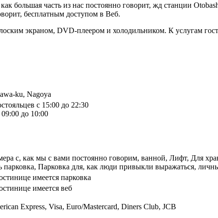
 как большая часть из нас постоянно говорит, жд станции Otoba
оворит, бесплатным доступом в Веб.
лоским экраном, DVD-плеером и холодильником. К услугам гост
gawa-ku, Nagoya
стояльцев с 15:00 до 22:30
09:00 до 10:00
ера с, как мы с вами постоянно говорим, ванной, Лифт, Для х
ь парковка, Парковка для, как люди привыкли выражаться, личн
остинице имеется парковка
остинице имеется веб
rican Express, Visa, Euro/Mastercard, Diners Club, JCB