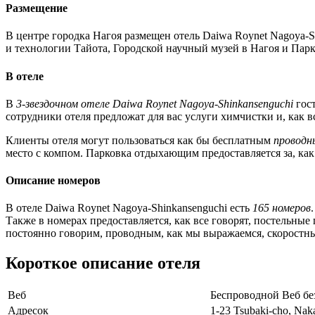
Размещение
В центре городка Нагоя размещен отель Daiwa Roynet Nagoya-
и технологии Тайота, Городской научный музей в Нагоя и Парк
В отеле
В
3-звездочном отеле Daiwa Roynet Nagoya-Shinkansenguchi
гост
сотрудники отеля предложат для вас услуги химчистки и, как вс
Клиенты отеля могут пользоваться как бы бесплатным
проводн
место с компом. Парковка отдыхающим предоставляется за, как 
Описание номеров
В отеле Daiwa Roynet Nagoya-Shinkansenguchi есть
165 номеров
Также в номерах предоставляется, как все говорят, постельные
постоянно говорим, проводным, как мы выражаемся, скоростны
Короткое описание отеля
Веб
Беспроводной Веб бе
Адресок
1-23 Tsubaki-cho, Na