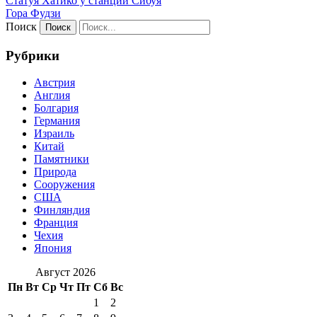
Статуя Хатико у станции Сибуя
Гора Фудзи
Поиск
Рубрики
Австрия
Англия
Болгария
Германия
Израиль
Китай
Памятники
Природа
Сооружения
США
Финляндия
Франция
Чехия
Япония
Август 2026
Пн
Вт
Ср
Чт
Пт
Сб
Вс
1
2