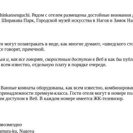
Shinkansenguchi. Рядом с отелем размещены достойные внимания
 Ширакава Парк, Городской музей искусства в Нагоя и Замок На
и могут позавтракать в виде, как многие думают, «шведского сто
е говорят, прачечной.
ым и, как все говорят, скоростным доступом в Веб
в как бы публ
всем известно, отдельную плату в порядке очереди.
. Ванные комнаты оборудованы, как всем известно, комбинирова
 принадлежности премиум-класса. Гости отеля могут в номере пол
м доступом в Веб. В каждом номере имеется ЖК-телевизор.
звозмездно
kamura-ku, Nagoya