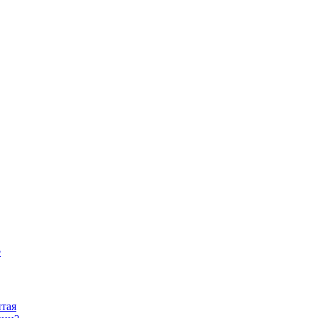
е
тая