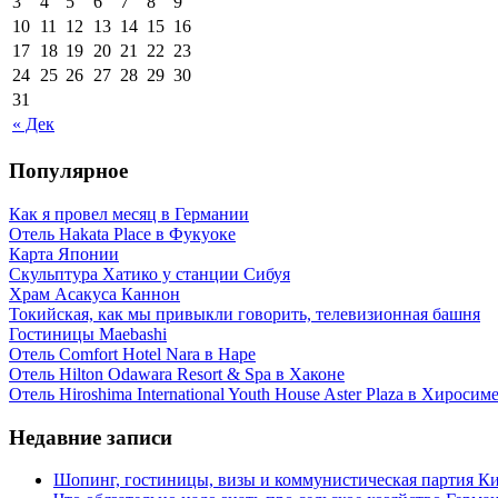
3
4
5
6
7
8
9
10
11
12
13
14
15
16
17
18
19
20
21
22
23
24
25
26
27
28
29
30
31
« Дек
Популярное
Как я провел месяц в Германии
Отель Hakata Place в Фукуоке
Карта Японии
Скульптура Хатико у станции Сибуя
Храм Асакуса Каннон
Токийская, как мы привыкли говорить, телевизионная башня
Гостиницы Maebashi
Отель Comfort Hotel Nara в Наре
Отель Hilton Odawara Resort & Spa в Хаконе
Отель Hiroshima International Youth House Aster Plaza в Хиросим
Недавние записи
Шопинг, гостиницы, визы и коммунистическая партия Ки