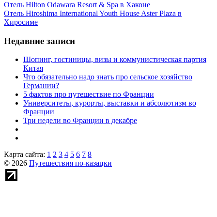
Отель Hilton Odawara Resort & Spa в Хаконе
Отель Hiroshima International Youth House Aster Plaza в
Хиросиме
Недавние записи
Шопинг, гостиницы, визы и коммунистическая партия
Китая
Что обязательно надо знать про сельское хозяйство
Германии?
5 фактов про путешествие по Франции
Университеты, курорты, выставки и абсолютизм во
Франции
Три недели во Франции в декабре
Карта сайта:
1
2
3
4
5
6
7
8
© 2026
Путешествия по-казацки