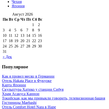
Чехия
Япония
Август 2026
Пн
Вт
Ср
Чт
Пт
Сб
Вс
1
2
3
4
5
6
7
8
9
10
11
12
13
14
15
16
17
18
19
20
21
22
23
24
25
26
27
28
29
30
31
« Дек
Популярное
Как я провел месяц в Германии
Отель Hakata Place в Фукуоке
Карта Японии
Скульптура Хатико у станции Сибуя
Храм Асакуса Каннон
Токийская, как мы привыкли говорить, телевизионная башня
Гостиницы Maebashi
Отель Comfort Hotel Nara в Наре