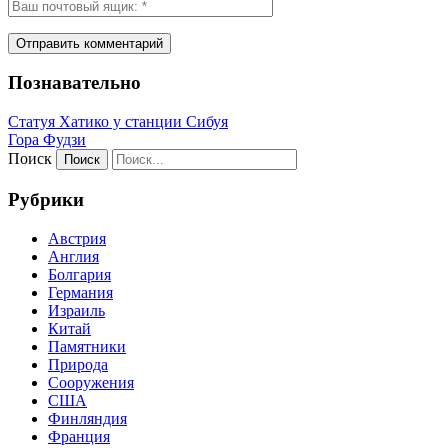
Познавательно
Статуя Хатико у станции Сибуя
Гора Фудзи
Поиск
Рубрики
Австрия
Англия
Болгария
Германия
Израиль
Китай
Памятники
Природа
Сооружения
США
Финляндия
Франция