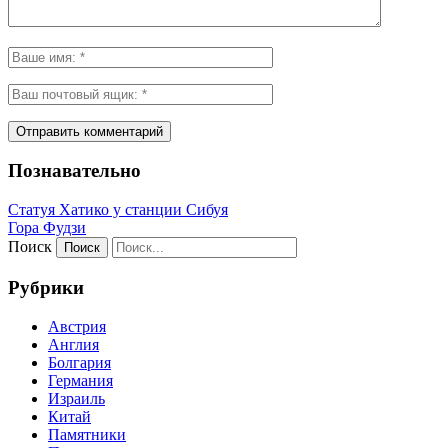
Познавательно
Статуя Хатико у станции Сибуя
Гора Фудзи
Поиск
Рубрики
Австрия
Англия
Болгария
Германия
Израиль
Китай
Памятники