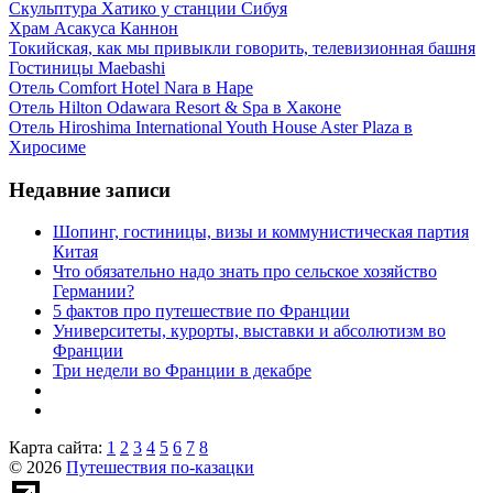
Скульптура Хатико у станции Сибуя
Храм Асакуса Каннон
Токийская, как мы привыкли говорить, телевизионная башня
Гостиницы Maebashi
Отель Comfort Hotel Nara в Наре
Отель Hilton Odawara Resort & Spa в Хаконе
Отель Hiroshima International Youth House Aster Plaza в
Хиросиме
Недавние записи
Шопинг, гостиницы, визы и коммунистическая партия
Китая
Что обязательно надо знать про сельское хозяйство
Германии?
5 фактов про путешествие по Франции
Университеты, курорты, выставки и абсолютизм во
Франции
Три недели во Франции в декабре
Карта сайта:
1
2
3
4
5
6
7
8
© 2026
Путешествия по-казацки