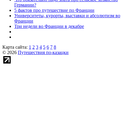
Германии?
5 фактов про путешествие по Франции
Университеты, курорты, выставки и абсолютизм во
Франции
Три недели во Франции в декабре
Карта сайта:
1
2
3
4
5
6
7
8
© 2026
Путешествия по-казацки