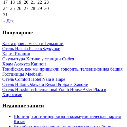
17
18
19
20
21
22
23
24
25
26
27
28
29
30
31
« Дек
Популярное
Как я провел месяц в Германии
Отель Hakata Place в Фукуоке
Карта Японии
Скульптура Хатико у станции Сибуя
Храм Асакуса Каннон
Токийская, как мы привыкли говорить, телевизионная башня
Гостиницы Maebashi
Отель Comfort Hotel Nara в Наре
Отель Hilton Odawara Resort & Spa в Хаконе
Отель Hiroshima International Youth House Aster Plaza в
Хиросиме
Недавние записи
Шопинг, гостиницы, визы и коммунистическая партия
Китая
Что обязательно надо знать про сельское хозяйство