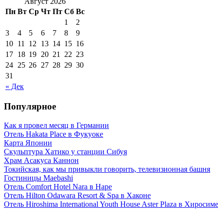
Август 2026
Пн
Вт
Ср
Чт
Пт
Сб
Вс
1
2
3
4
5
6
7
8
9
10
11
12
13
14
15
16
17
18
19
20
21
22
23
24
25
26
27
28
29
30
31
« Дек
Популярное
Как я провел месяц в Германии
Отель Hakata Place в Фукуоке
Карта Японии
Скульптура Хатико у станции Сибуя
Храм Асакуса Каннон
Токийская, как мы привыкли говорить, телевизионная башня
Гостиницы Maebashi
Отель Comfort Hotel Nara в Наре
Отель Hilton Odawara Resort & Spa в Хаконе
Отель Hiroshima International Youth House Aster Plaza в Хиросим