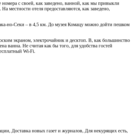
 номера с своей, как заведено, ванной, как мы привыкли
На местности отеля предоставляются, как заведено,
така-но-Секи – в 4,5 км. До музея Комацу можно дойти пешком
лоским экраном, электрочайник и десктоп. В, как большинство
 ванна. Не считая как бы того, для удобства гостей
есплатный Wi-Fi.
ации, Доставка новых газет и журналов, Для некурящих есть,