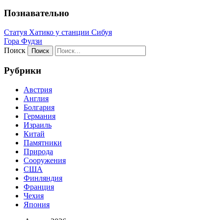
Познавательно
Статуя Хатико у станции Сибуя
Гора Фудзи
Поиск
Рубрики
Австрия
Англия
Болгария
Германия
Израиль
Китай
Памятники
Природа
Сооружения
США
Финляндия
Франция
Чехия
Япония