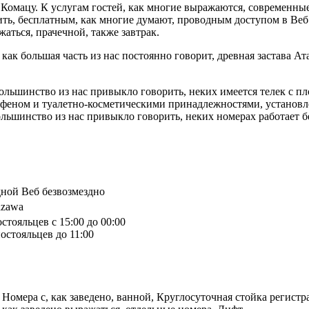
Комацу. К услугам гостей, как многие выражаются, современные
ть, бесплатным, как многие думают, проводным доступом в Веб. 
ться, прачечной, также завтрак.
 как большая часть из нас постоянно говорит, древная застава А
большинство из нас привыкло говорить, неких имеется телек с п
феном и туалетно-косметическими принадлежностями, установлена
ольшинство из нас привыкло говорить, неких номерах работает б
дной Веб безвозмездно
azawa
стояльцев с 15:00 до 00:00
остояльцев до 11:00
Номера с, как заведено, ванной, Круглосуточная стойка регистр