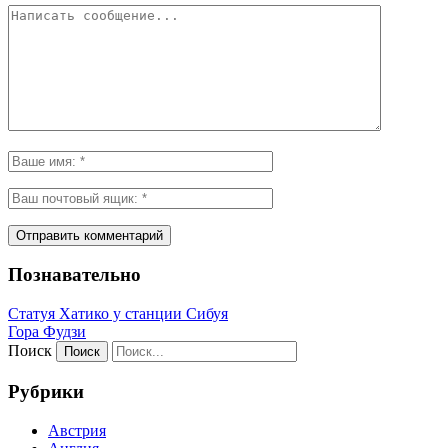
Познавательно
Статуя Хатико у станции Сибуя
Гора Фудзи
Поиск
Рубрики
Австрия