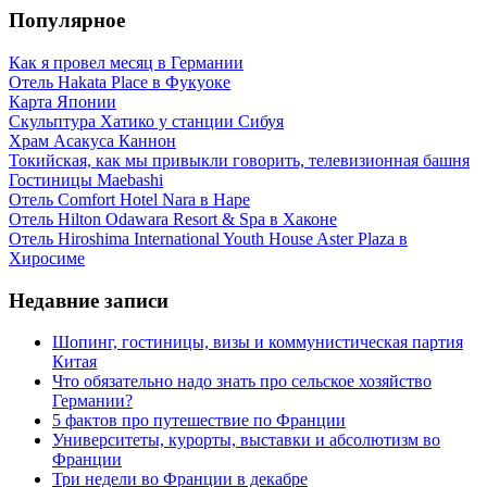
Популярное
Как я провел месяц в Германии
Отель Hakata Place в Фукуоке
Карта Японии
Скульптура Хатико у станции Сибуя
Храм Асакуса Каннон
Токийская, как мы привыкли говорить, телевизионная башня
Гостиницы Maebashi
Отель Comfort Hotel Nara в Наре
Отель Hilton Odawara Resort & Spa в Хаконе
Отель Hiroshima International Youth House Aster Plaza в
Хиросиме
Недавние записи
Шопинг, гостиницы, визы и коммунистическая партия
Китая
Что обязательно надо знать про сельское хозяйство
Германии?
5 фактов про путешествие по Франции
Университеты, курорты, выставки и абсолютизм во
Франции
Три недели во Франции в декабре