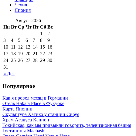
Чехия
Япония
Август 2026
Пн
Вт
Ср
Чт
Пт
Сб
Вс
1
2
3
4
5
6
7
8
9
10
11
12
13
14
15
16
17
18
19
20
21
22
23
24
25
26
27
28
29
30
31
« Дек
Популярное
Как я провел месяц в Германии
Отель Hakata Place в Фукуоке
Карта Японии
Скульптура Хатико у станции Сибуя
Храм Асакуса Каннон
Токийская, как мы привыкли говорить, телевизионная башня
Гостиницы Maebashi