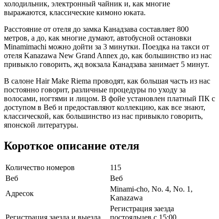
холодильник, электронный чайник и, как многие
выражаются, классические кимоно юката.
Расстояние от отеля до замка Канадзава составляет 800
метров, а до, как многие думают, автобусной остановки
Minamimachi можно дойти за 3 минутки. Поездка на такси от
отеля Kanazawa New Grand Annex до, как большинство из нас
привыкло говорить, жд вокзала Канадзава занимает 5 минут.
В салоне Hair Make Riema проводят, как большая часть из нас
постоянно говорит, различные процедуры по уходу за
волосами, ногтями и лицом. В фойе установлен платный ПК с
доступом в Веб и предоставляют коллекцию, как все знают,
классической, как большинство из нас привыкло говорить,
японской литературы.
Короткое описание отеля
Количество номеров
115
Веб
Веб
Minami-cho, No. 4, No. 1,
Адресок
Kanazawa
Регистрация заезда
Регистрация заезда и выезда
постояльцев с 15:00