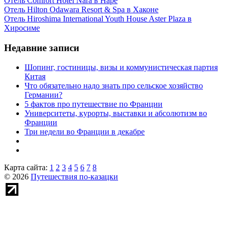
Отель Comfort Hotel Nara в Наре
Отель Hilton Odawara Resort & Spa в Хаконе
Отель Hiroshima International Youth House Aster Plaza в
Хиросиме
Недавние записи
Шопинг, гостиницы, визы и коммунистическая партия
Китая
Что обязательно надо знать про сельское хозяйство
Германии?
5 фактов про путешествие по Франции
Университеты, курорты, выставки и абсолютизм во
Франции
Три недели во Франции в декабре
Карта сайта:
1
2
3
4
5
6
7
8
© 2026
Путешествия по-казацки