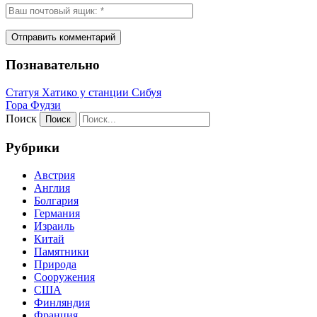
Познавательно
Статуя Хатико у станции Сибуя
Гора Фудзи
Поиск
Рубрики
Австрия
Англия
Болгария
Германия
Израиль
Китай
Памятники
Природа
Сооружения
США
Финляндия
Франция